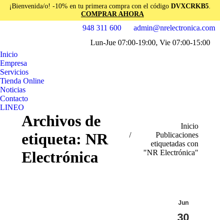
¡Bienvenida/o! -10% en tu primera compra con el código
DVXCRKB5
.
COMPRAR AHORA
948 311 600
admin@nrelectronica.com
Facebook
Instagram
Lun-Jue 07:00-19:00, Vie 07:00-15:00
page
page
Linkedin
opens
opens
Inicio
page
Empresa
in
in
opens
Servicios
new
new
in
Tienda Online
window
window
Noticias
new
Contacto
window
LINEO
Archivos de
Estás aquí:
Inicio
etiqueta:
NR
Publicaciones
etiquetadas con
"NR Electrónica"
Electrónica
Jun
30