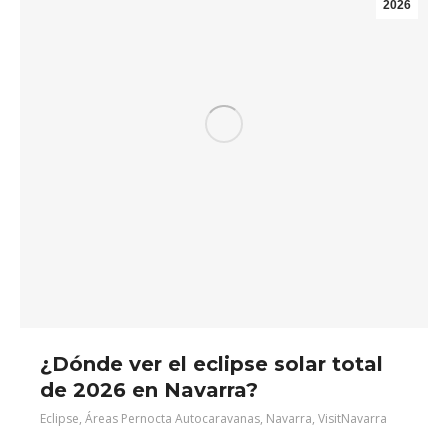
2026
¿Dónde ver el eclipse solar total
de 2026 en Navarra?
Eclipse
,
Áreas Pernocta Autocaravanas
,
Navarra
,
VisitNavarra