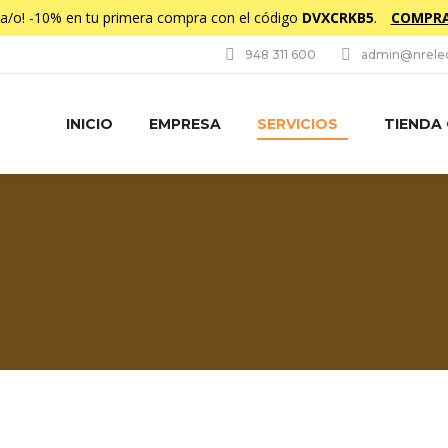
da/o! -10% en tu primera compra con el código
DVXCRKB5
.
COMPRA
948 311 600
admin@nrelec
INICIO
EMPRESA
SERVICIOS
TIENDA