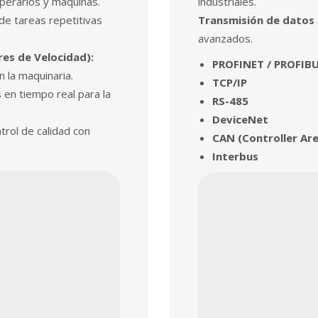
operarios y máquinas.
industriales.
de tareas repetitivas
Transmisión de datos
avanzados.
es de Velocidad):
PROFINET / PROFIB
n la maquinaria.
TCP/IP
en tiempo real para la
RS-485
DeviceNet
trol de calidad con
CAN (Controller Ar
Interbus