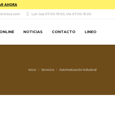
R AHORA
tronica.com
Lun-Jue 07:00-19:00, Vie 07:00-15:00
 ONLINE
NOTICIAS
CONTACTO
LINEO
Estás aquí:
Inicio
Servicios
Automatización Industrial