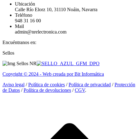
Ubicación
Calle Río Elorz 10, 31110 Noáin, Navarra
Teléfono
948 31 16 00
Mail
admin@nrelectronica.com
Encuéntranos en:
Facebook
Linkedin
Instagram
Sellos
page
page
page
opens
opens
opens
in
in
in
Copyright © 2024 - Web creada por Bit Informática
new
new
new
window
window
window
Aviso legal
/
Política de cookies
/
Política de privacidad
/
Protección
de Datos
/
Política de devoluciones
/
CGV
.
I
a
T