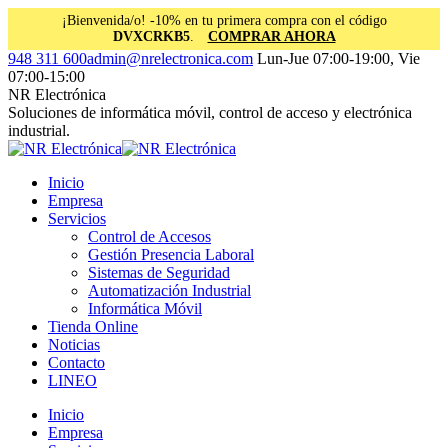
¡Bienvenida/o! -10% en tu primera compra con el código
DVXCRKB5
.
COMPRAR AHORA
Saltar
Facebook
Instagram
Linkedin
948 311 600
admin@nrelectronica.com
Lun-Jue 07:00-19:00, Vie
al
page
page
page
07:00-15:00
contenido
opens
opens
opens
NR Electrónica
in
in
in
Soluciones de informática móvil, control de acceso y electrónica
new
new
new
industrial.
window
window
window
Inicio
Empresa
Servicios
Control de Accesos
Gestión Presencia Laboral
Sistemas de Seguridad
Automatización Industrial
Informática Móvil
Tienda Online
Noticias
Contacto
LINEO
Inicio
Empresa