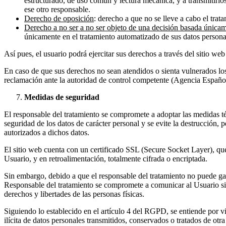
estructurado, de uso común y lectura mecánica, y a transmitirlos
ese otro responsable.
Derecho de oposición
: derecho a que no se lleve a cabo el trat
Derecho a no ser a no ser objeto de una decisión basada únicam
únicamente en el tratamiento automatizado de sus datos personales
Así pues, el usuario podrá ejercitar sus derechos a través del sitio we
En caso de que sus derechos no sean atendidos o sienta vulnerados l
reclamación ante la autoridad de control competente (Agencia Españo
Medidas de seguridad
El responsable del tratamiento se compromete a adoptar las medidas téc
seguridad de los datos de carácter personal y se evite la destrucción, 
autorizados a dichos datos.
El sitio web cuenta con un certificado SSL (Secure Socket Layer), que 
Usuario, y en retroalimentación, totalmente cifrada o encriptada.
Sin embargo, debido a que el responsable del tratamiento no puede gara
Responsable del tratamiento se compromete a comunicar al Usuario sin 
derechos y libertades de las personas físicas.
Siguiendo lo establecido en el artículo 4 del RGPD, se entiende por vi
ilícita de datos personales transmitidos, conservados o tratados de ot