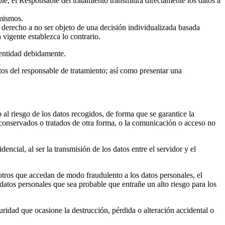
le, el Responsable del tratamiento transmitirá directamente los datos a
 mismos.
s: derecho a no ser objeto de una decisión individualizada basada
 vigente establezca lo contrario.
identidad debidamente.
s del responsable de tratamiento; así como presentar una
al riesgo de los datos recogidos, de forma que se garantice la
s, conservados o tratados de otra forma, o la comunicación o acceso no
cial, al ser la transmisión de los datos entre el servidor y el
 otros que accedan de modo fraudulento a los datos personales, el
atos personales que sea probable que entrañe un alto riesgo para los
uridad que ocasione la destrucción, pérdida o alteración accidental o