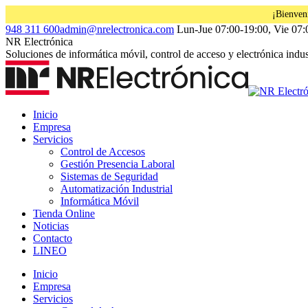
¡Bienven
Saltar
Facebook
Instagram
Linkedin
948 311 600
admin@nrelectronica.com
Lun-Jue 07:00-19:00, Vie 07:
al
page
page
page
NR Electrónica
contenido
opens
opens
opens
Soluciones de informática móvil, control de acceso y electrónica indust
in
in
in
new
new
new
window
window
window
Inicio
Empresa
Servicios
Control de Accesos
Gestión Presencia Laboral
Sistemas de Seguridad
Automatización Industrial
Informática Móvil
Tienda Online
Noticias
Contacto
LINEO
Inicio
Empresa
Servicios