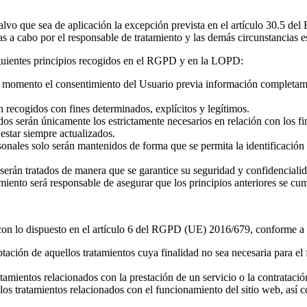
 que sea de aplicación la excepción prevista en el artículo 30.5 del 
adas a cabo por el responsable de tratamiento y las demás circunstancias
siguientes principios recogidos en el RGPD y en la LOPD:
odo momento el consentimiento del Usuario previa información completame
án recogidos con fines determinados, explícitos y legítimos.
os serán únicamente los estrictamente necesarios en relación con los fin
 estar siempre actualizados.
sonales solo serán mantenidos de forma que se permita la identificación 
 serán tratados de manera que se garantice su seguridad y confidenciali
amiento será responsable de asegurar que los principios anteriores se cu
con lo dispuesto en el artículo 6 del RGPD (UE) 2016/679, conforme a l
eptación de aquellos tratamientos cuya finalidad no sea necesaria para el
ratamientos relacionados con la prestación de un servicio o la contrataci
uellos tratamientos relacionados con el funcionamiento del sitio web, así