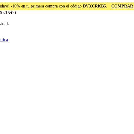
ida/o! -10% en tu primera compra con el código
DVXCRKB5
.
COMPRAR
00-15:00
rial.