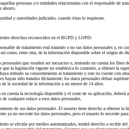
aquellas personas y/o entidades relacionadas con el responsable de trata
e ahorro.
ridad y autoridades judiciales, cuando éstas lo requieran.
siguientes derechos reconocidos en el RGPD y LOPD:
onsable de tratamiento está tratando o no sus datos personales y, en ca
 así como, entre otra, de la información disponible sobre el origen de d
personales que resulten ser inexactos o, teniendo en cuenta los fines d
 que la legislación vigente no establezca lo contrario, a obtener la sup
 haya retirado su consentimiento al tratamiento y este no cuente con otra
es hayan sido tratados ilícitamente; los datos personales deban suprimi
s de la sociedad de la información a un menor de 14 años.
 en cuenta la tecnología disponible y el coste de su aplicación, deberá
ón de cualquier enlace a esos datos personales.
atamiento de sus datos personales. El usuario tiene derecho a obtener la 
miento ya no necesite los datos personales, pero el usuario lo necesite p
miento se efectúe por medios automatizados, tendrá derecho a recibir del