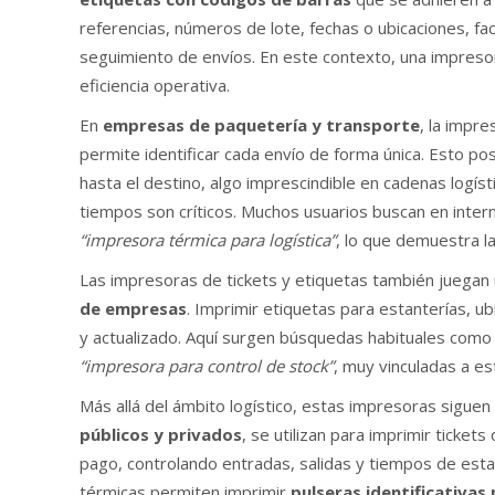
referencias, números de lote, fechas o ubicaciones, faci
seguimiento de envíos. En este contexto, una impresora
eficiencia operativa.
En
empresas de paquetería y transporte
, la impr
permite identificar cada envío de forma única. Esto pos
hasta el destino, algo imprescindible en cadenas logí
tiempos son críticos. Muchos usuarios buscan en int
“impresora térmica para logística”
, lo que demuestra l
Las impresoras de tickets y etiquetas también juegan
de empresas
. Imprimir etiquetas para estanterías, 
y actualizado. Aquí surgen búsquedas habituales com
“impresora para control de stock”
, muy vinculadas a es
Más allá del ámbito logístico, estas impresoras siguen
públicos y privados
, se utilizan para imprimir ticke
pago, controlando entradas, salidas y tiempos de esta
térmicas permiten imprimir
pulseras identificativas