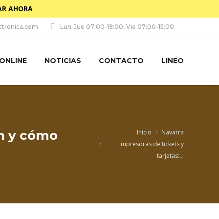
R AHORA
tronica.com
Lun-Jue 07:00-19:00, Vie 07:00-15:00
 ONLINE
NOTICIAS
CONTACTO
LINEO
Estás aquí:
an y cómo
Inicio
Navarra
Impresoras de tickets y
tarjetas:…