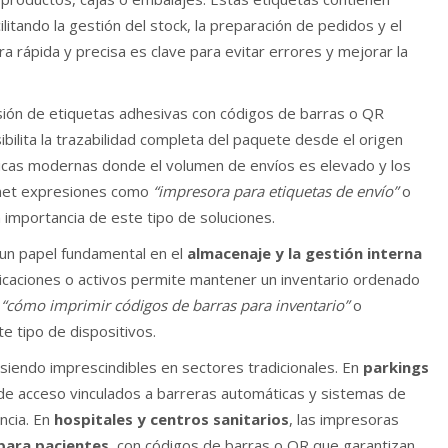
litando la gestión del stock, la preparación de pedidos y el
 rápida y precisa es clave para evitar errores y mejorar la
esión de etiquetas adhesivas con códigos de barras o QR
ibilita la trazabilidad completa del paquete desde el origen
sticas modernas donde el volumen de envíos es elevado y los
ernet expresiones como
“impresora para etiquetas de envío”
o
a importancia de este tipo de soluciones.
 un papel fundamental en el
almacenaje y la gestión interna
ubicaciones o activos permite mantener un inventario ordenado
o
“cómo imprimir códigos de barras para inventario”
o
te tipo de dispositivos.
 siendo imprescindibles en sectores tradicionales. En
parkings
ts de acceso vinculados a barreras automáticas y sistemas de
ncia. En
hospitales y centros sanitarios
, las impresoras
 para pacientes
, con códigos de barras o QR que garantizan