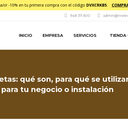
da/o! -10% en tu primera compra con el código
DVXCRKB5
.
COMPRA
948 311 600
admin@nrelec
INICIO
EMPRESA
SERVICIOS
TIENDA
jetas: qué son, para qué se utiliz
 para tu negocio o instalación