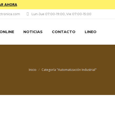
R AHORA
tronica.com
Lun-Jue 07:00-19:00, Vie 07:00-15:00
 ONLINE
NOTICIAS
CONTACTO
LINEO
Estás aquí:
Inicio
Categoría "Automatización Industrial"