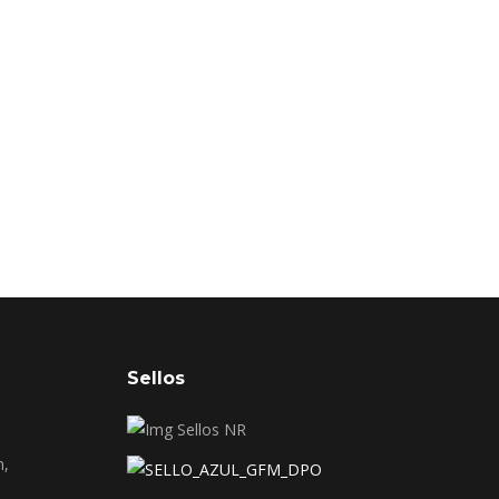
Sellos
n,