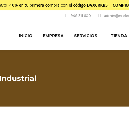
da/o! -10% en tu primera compra con el código
DVXCRKB5
.
COMPRA
948 311 600
admin@nrelec
INICIO
EMPRESA
SERVICIOS
TIENDA
ndustrial