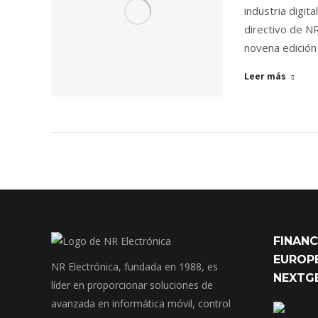
industria digita
directivo de NR
novena edición
Leer más
FINANC
EUROPE
NR Electrónica, fundada en 1988, es
NEXTG
líder en proporcionar soluciones de
avanzada en informática móvil, control