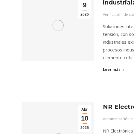
industrial
9
Verificación de c
2026
Soluciones inte
tensión, con s
industriales e
procesos indust
elemento críti
Leer más
NR Electr
Abr
10
Automatización Ind
2025
NR Electrónica