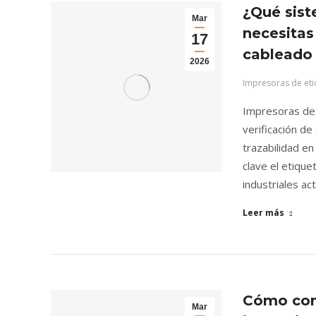
¿Qué sist
Mar
necesitas 
17
cableado 
2026
Impresoras de eti
Impresoras de e
verificación de
trazabilidad e
clave el etique
industriales ac
Leer más
Cómo comp
Mar