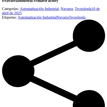
#NavarraIndustria #SmartFactory
Categorías:
Automatización Industrial
,
Navarra
,
Tecnología
10 de
abril de 2025
Etiquetas:
Automatización Industrial
Navarra
Tecnología