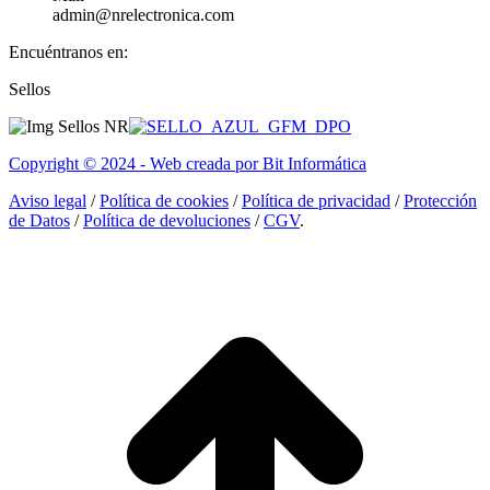
admin@nrelectronica.com
Encuéntranos en:
Facebook
Linkedin
Instagram
Sellos
page
page
page
opens
opens
opens
in
in
in
Copyright © 2024 - Web creada por Bit Informática
new
new
new
window
window
window
Aviso legal
/
Política de cookies
/
Política de privacidad
/
Protección
de Datos
/
Política de devoluciones
/
CGV
.
I
a
T