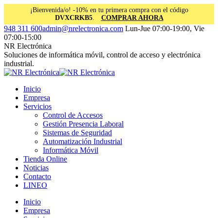
¡Bienvenida/o! -10% en tu primera compra con el código
DVXCRKB5
.
COMPRAR AHORA
Saltar
Facebook
Instagram
Linkedin
948 311 600
admin@nrelectronica.com
Lun-Jue 07:00-19:00, Vie
al
page
page
page
07:00-15:00
contenido
opens
opens
opens
NR Electrónica
in
in
in
Soluciones de informática móvil, control de acceso y electrónica
new
new
new
industrial.
window
window
window
Inicio
Empresa
Servicios
Control de Accesos
Gestión Presencia Laboral
Sistemas de Seguridad
Automatización Industrial
Informática Móvil
Tienda Online
Noticias
Contacto
LINEO
Inicio
Empresa