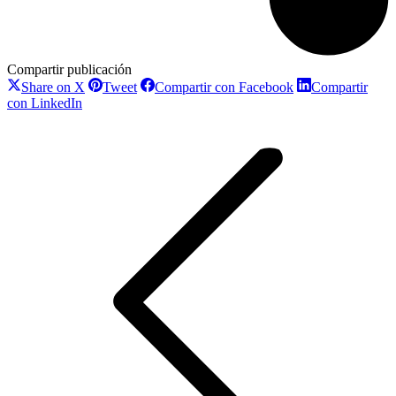
Compartir publicación
Compartir
Compartir
Compartir
Share on X
Tweet
Compartir con Facebook
Compartir
con
con
con
Compartir
con LinkedIn
X
Pinterest
Facebook
Navegación
con
LinkedIn
entre
publicaciones