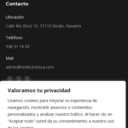
Contacto
Ubicación
Calle Río Elorz 10, 31110 Noáin, Navarra
Teléfono
948 31 16 00
Mail
admin@nrelectronica.com
Encuéntranos en:
Facebook
Linkedin
Instagram
Valoramos tu privacidad
page
page
page
Sellos
opens
opens
opens
Usamos cookies para mejorar su experiencia de
in
in
in
navegación, mostrarle anuncios o contenidos
new
new
new
personalizados y analizar nuestro tráfico. Al hacer clic en
window
window
window
“Aceptar todo” usted da su consentimiento a nuestro uso
de las cookies.