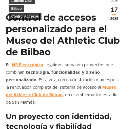
Athletic Club
Jun
17
Bilbao
Control de accesos
Control Accesos
2025
personalizado para el
Museo del Athletic Club
de Bilbao
En
NR Electrónica
seguimos sumando proyectos que
combinan
tecnología, funcionalidad y diseño
personalizado
. Esta vez, con una instalación muy especial:
la renovación completa del sistema de acceso al
Museo
del Athletic Club de Bilbao
, en el emblemático estadio
de San Mamés.
Un proyecto con identidad,
tecnología y fiabilidad