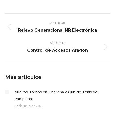
con
con
con
con
X
Pinterest
Facebook
LinkedIn
Navegación
ANTERIOR
entre
Publicación
Relevo Generacional NR Electrónica
publicaciones
anterior:
SIGUIENTE
Publicación
Control de Accesos Aragón
siguiente:
Más artículos
Nuevos Tornos en Oberena y Club de Tenis de
Pamplona
22 de junio de 2026