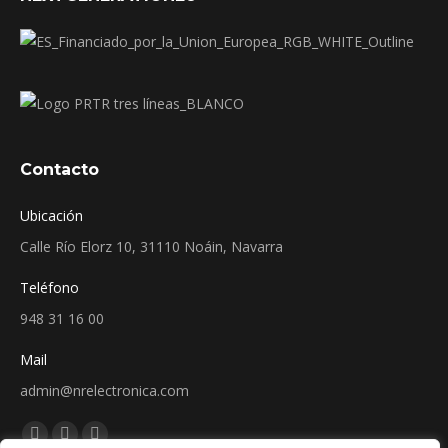
Contacto
Ubicación
Calle Río Elorz 10, 31110 Noáin, Navarra
Teléfono
948 31 16 00
Mail
admin@nrelectronica.com
Encuéntranos en:
Facebook
Linkedin
Instagram