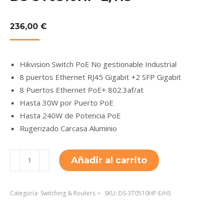
236,00
€
Hikvision Switch PoE No gestionable Industrial
8 puertos Ethernet RJ45 Gigabit +2 SFP Gigabit
8 Puertos Ethernet PoE+ 802.3af/at
Hasta 30W por Puerto PoE
Hasta 240W de Potencia PoE
Rugerizado Carcasa Aluminio
DS-
Añadir al carrito
3T0510HP-
E/HS
cantidad
Categoría:
Switching & Routers
SKU:
DS-3T0510HP-E/HS