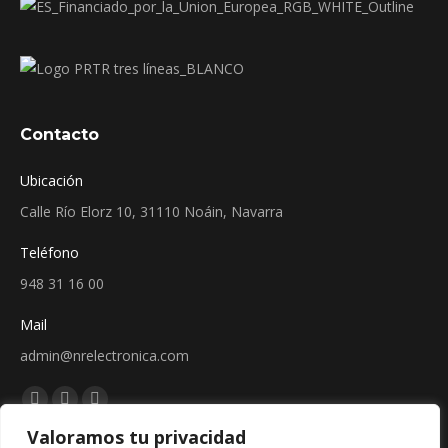
Contacto
Ubicación
Calle Río Elorz 10, 31110 Noáin, Navarra
Teléfono
948 31 16 00
Mail
admin@nrelectronica.com
Encuéntranos en:
Facebook
Linkedin
Instagram
Valoramos tu privacidad
page
page
page