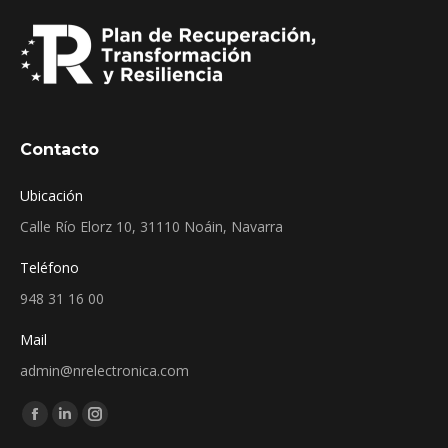
Contacto
Ubicación
Calle Río Elorz 10, 31110 Noáin, Navarra
Teléfono
948 31 16 00
Mail
admin@nrelectronica.com
Encuéntranos en:
Facebook
Linkedin
Instagram