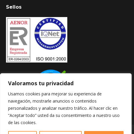
page
page
page
Sellos
opens
opens
opens
in
in
in
new
new
new
window
window
window
Valoramos tu privacidad
Usamos cookies para mejorar su experiencia de
navegación, mostrarle anuncios o contenidos
personalizados y analizar nuestro tráfico. Al hacer clic en
“Aceptar todo” usted da su consentimiento a nuestro uso
de las cookies.
Copyright © 2024 - Web creada por Bit Informática
0