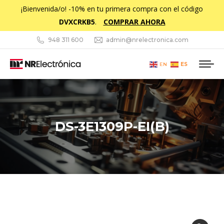
¡Bienvenida/o! -10% en tu primera compra con el código
DVXCRKB5
.
COMPRAR AHORA
948 311 600
admin@nrelectronica.com
ES
EN
DS-3E1309P-EI(B)
Estás aquí: