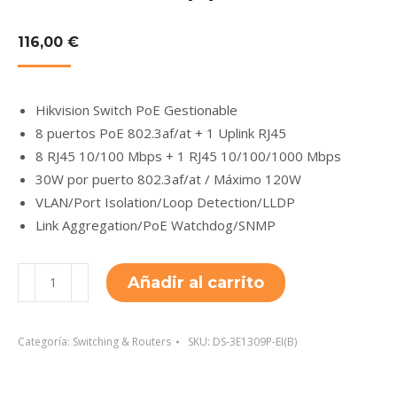
116,00
€
Hikvision Switch PoE Gestionable
8 puertos PoE 802.3af/at + 1 Uplink RJ45
8 RJ45 10/100 Mbps + 1 RJ45 10/100/1000 Mbps
30W por puerto 802.3af/at / Máximo 120W
VLAN/Port Isolation/Loop Detection/LLDP
Link Aggregation/PoE Watchdog/SNMP
DS-
Añadir al carrito
3E1309P-
EI(B)
cantidad
Categoría:
Switching & Routers
SKU:
DS-3E1309P-EI(B)