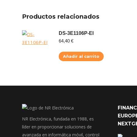
Productos relacionados
DS-3E1106P-EI
64,40
€
Añadir al carrito
FINANC
EUROPE
NR Electrónica, fundada en 1988, es
NEXTG
líder en proporcionar soluciones de
avanzada en informática móvil, control