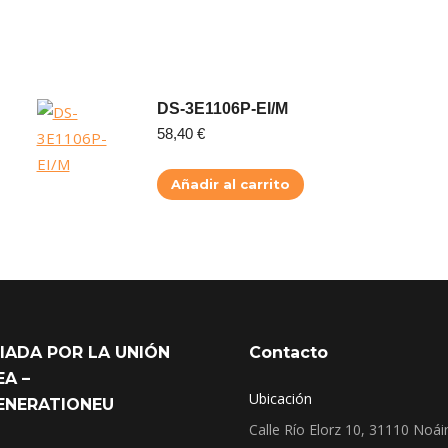
DS-3E1106P-EI/M
58,40
€
Añadir al carrito
IADA POR LA UNIÓN
Contacto
A –
Ubicación
ENERATIONEU
Calle Río Elorz 10, 31110 Noái