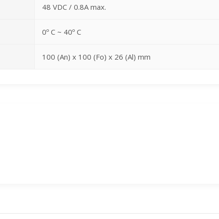
48 VDC / 0.8A max.
0º C ~ 40º C
100 (An) x 100 (Fo) x 26 (Al) mm