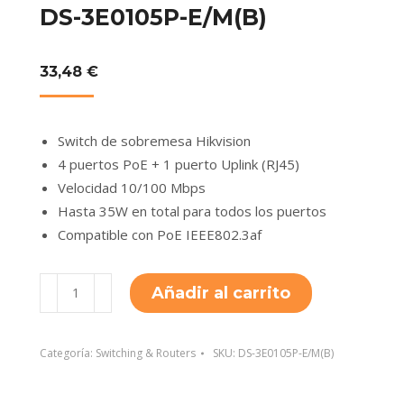
DS-3E0105P-E/M(B)
33,48
€
Switch de sobremesa Hikvision
4 puertos PoE + 1 puerto Uplink (RJ45)
Velocidad 10/100 Mbps
Hasta 35W en total para todos los puertos
Compatible con PoE IEEE802.3af
DS-
Añadir al carrito
3E0105P-
E/M(B)
cantidad
Categoría:
Switching & Routers
SKU:
DS-3E0105P-E/M(B)