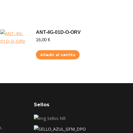
ANT-4G-01D-O-ORV
16,00
€
Añadir al carrito
Sellos
n,