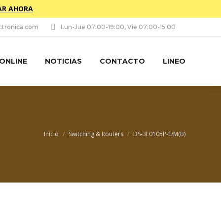
R AHORA
tronica.com
Lun-Jue 07:00-19:00, Vie 07:00-15:00
 ONLINE
NOTICIAS
CONTACTO
LINEO
Estás aquí:
Inicio
Switching & Routers
DS-3E0105P-E/M(B)