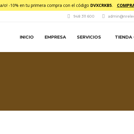
da/o! -10% en tu primera compra con el código
DVXCRKB5
.
COMPRA
948 311 600
admin@nrelec
INICIO
EMPRESA
SERVICIOS
TIENDA