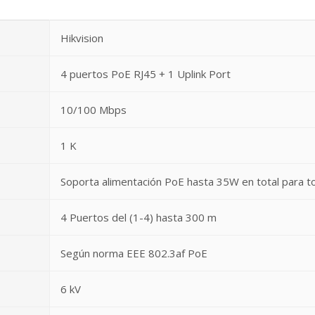
Hikvision
4 puertos PoE RJ45 + 1 Uplink Port
10/100 Mbps
1 K
Soporta alimentación PoE hasta 35W en total para t
4 Puertos del (1-4) hasta 300 m
Según norma EEE 802.3af PoE
6 kV