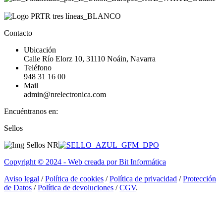
Contacto
Ubicación
Calle Río Elorz 10, 31110 Noáin, Navarra
Teléfono
948 31 16 00
Mail
admin@nrelectronica.com
Encuéntranos en:
Facebook
Linkedin
Instagram
Sellos
page
page
page
opens
opens
opens
in
in
in
Copyright © 2024 - Web creada por Bit Informática
new
new
new
window
window
window
Aviso legal
/
Política de cookies
/
Política de privacidad
/
Protección
de Datos
/
Política de devoluciones
/
CGV
.
I
a
T