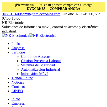
¡Bienvenida/o! -10% en tu primera compra con el código
DVXCRKB5
.
COMPRAR AHORA
Saltar
Facebook
Instagram
Linkedin
948 311 600
admin@nrelectronica.com
Lun-Jue 07:00-19:00, Vie
al
page
page
page
07:00-15:00
contenido
opens
opens
opens
NR Electrónica
in
in
in
Soluciones de informática móvil, control de acceso y electrónica
new
new
new
industrial.
window
window
window
Inicio
Empresa
Servicios
Control de Accesos
Gestión Presencia Laboral
Sistemas de Seguridad
Automatización Industrial
Informática Móvil
Tienda Online
Noticias
Contacto
LINEO
Inicio
Empresa