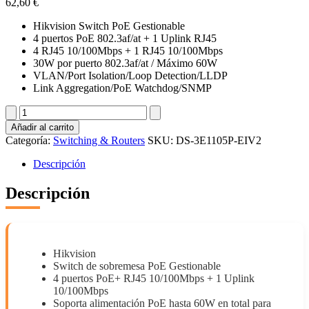
62,60
€
Hikvision Switch PoE Gestionable
4 puertos PoE 802.3af/at + 1 Uplink RJ45
4 RJ45 10/100Mbps + 1 RJ45 10/100Mbps
30W por puerto 802.3af/at / Máximo 60W
VLAN/Port Isolation/Loop Detection/LLDP
Link Aggregation/PoE Watchdog/SNMP
DS-
3E1105P-
Añadir al carrito
EIV2
Categoría:
Switching & Routers
SKU:
DS-3E1105P-EIV2
cantidad
Descripción
Descripción
Hikvision
Switch de sobremesa PoE Gestionable
4 puertos PoE+ RJ45 10/100Mbps + 1 Uplink
10/100Mbps
Soporta alimentación PoE hasta 60W en total para