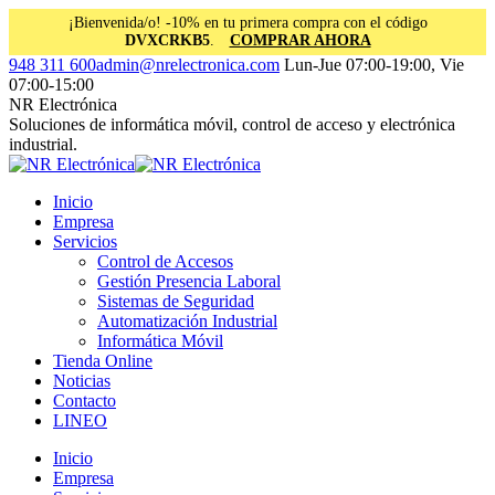
¡Bienvenida/o! -10% en tu primera compra con el código
DVXCRKB5
.
COMPRAR AHORA
Saltar
Facebook
Instagram
Linkedin
948 311 600
admin@nrelectronica.com
Lun-Jue 07:00-19:00, Vie
al
page
page
page
07:00-15:00
contenido
opens
opens
opens
NR Electrónica
in
in
in
Soluciones de informática móvil, control de acceso y electrónica
new
new
new
industrial.
window
window
window
Inicio
Empresa
Servicios
Control de Accesos
Gestión Presencia Laboral
Sistemas de Seguridad
Automatización Industrial
Informática Móvil
Tienda Online
Noticias
Contacto
LINEO
Inicio
Empresa