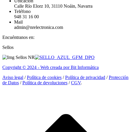
Ubicación
Calle Río Elorz 10, 31110 Noáin, Navarra
Teléfono
948 31 16 00
Mail
admin@nrelectronica.com
Encuéntranos en:
Facebook
Linkedin
Instagram
Sellos
page
page
page
opens
opens
opens
in
in
in
Copyright © 2024 - Web creada por Bit Informática
new
new
new
window
window
window
Aviso legal
/
Política de cookies
/
Política de privacidad
/
Protección
de Datos
/
Política de devoluciones
/
CGV
.
I
a
T