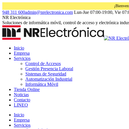
¡Bienven
Saltar
Facebook
Instagram
Linkedin
948 311 600
admin@nrelectronica.com
Lun-Jue 07:00-19:00, Vie 07:
al
page
page
page
NR Electrónica
contenido
opens
opens
opens
Soluciones de informática móvil, control de acceso y electrónica indust
in
in
in
new
new
new
window
window
window
Inicio
Empresa
Servicios
Control de Accesos
Gestión Presencia Laboral
Sistemas de Seguridad
Automatización Industrial
Informática Móvil
Tienda Online
Noticias
Contacto
LINEO
Inicio
Empresa
Servicios