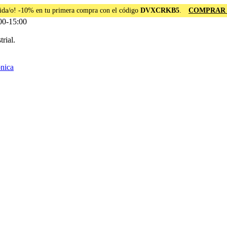
ida/o! -10% en tu primera compra con el código
DVXCRKB5
.
COMPRAR
00-15:00
rial.