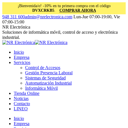
¡Bienvenida/o! -10% en tu primera compra con el código
DVXCRKB5
.
COMPRAR AHORA
Saltar
Facebook
Instagram
Linkedin
948 311 600
admin@nrelectronica.com
Lun-Jue 07:00-19:00, Vie
al
page
page
page
07:00-15:00
contenido
opens
opens
opens
NR Electrónica
in
in
in
Soluciones de informática móvil, control de acceso y electrónica
new
new
new
industrial.
window
window
window
Inicio
Empresa
Servicios
Control de Accesos
Gestión Presencia Laboral
Sistemas de Seguridad
Automatización Industrial
Informática Móvil
Tienda Online
Noticias
Contacto
LINEO
Inicio
Empresa