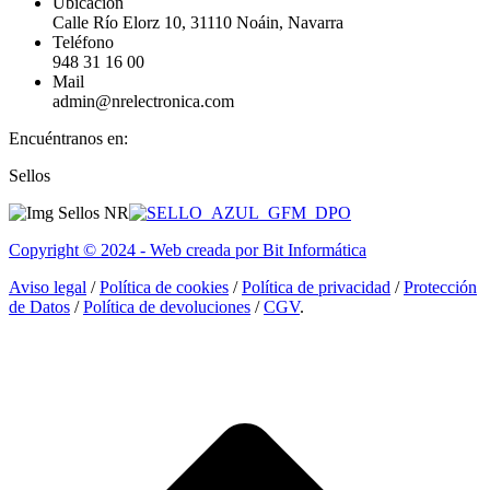
Ubicación
Calle Río Elorz 10, 31110 Noáin, Navarra
Teléfono
948 31 16 00
Mail
admin@nrelectronica.com
Encuéntranos en:
Facebook
Linkedin
Instagram
Sellos
page
page
page
opens
opens
opens
in
in
in
Copyright © 2024 - Web creada por Bit Informática
new
new
new
window
window
window
Aviso legal
/
Política de cookies
/
Política de privacidad
/
Protección
de Datos
/
Política de devoluciones
/
CGV
.
I
a
T