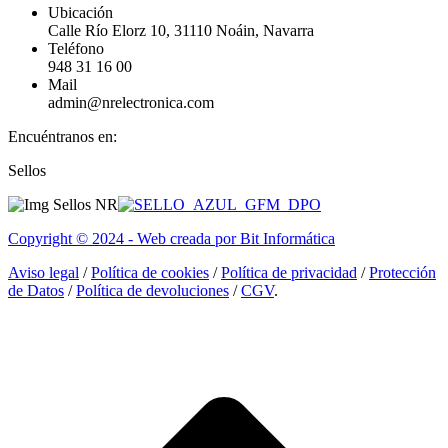
Ubicación
Calle Río Elorz 10, 31110 Noáin, Navarra
Teléfono
948 31 16 00
Mail
admin@nrelectronica.com
Encuéntranos en:
Facebook
Linkedin
Instagram
Sellos
page
page
page
opens
opens
opens
in
in
in
Copyright © 2024 - Web creada por Bit Informática
new
new
new
window
window
window
Aviso legal
/
Política de cookies
/
Política de privacidad
/
Protección
de Datos
/
Política de devoluciones
/
CGV
.
I
a
T