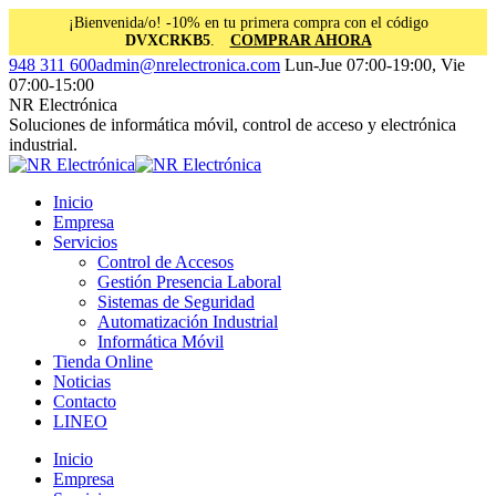
¡Bienvenida/o! -10% en tu primera compra con el código
DVXCRKB5
.
COMPRAR AHORA
Saltar
Facebook
Instagram
Linkedin
948 311 600
admin@nrelectronica.com
Lun-Jue 07:00-19:00, Vie
al
page
page
page
07:00-15:00
contenido
opens
opens
opens
NR Electrónica
in
in
in
Soluciones de informática móvil, control de acceso y electrónica
new
new
new
industrial.
window
window
window
Inicio
Empresa
Servicios
Control de Accesos
Gestión Presencia Laboral
Sistemas de Seguridad
Automatización Industrial
Informática Móvil
Tienda Online
Noticias
Contacto
LINEO
Inicio
Empresa