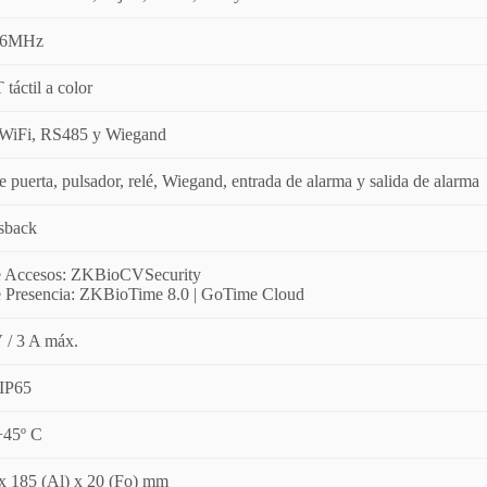
56MHz
táctil a color
 WiFi, RS485 y Wiegand
e puerta, pulsador, relé, Wiegand, entrada de alarma y salida de alarma
sback
e Accesos: ZKBioCVSecurity
 Presencia: ZKBioTime 8.0 | GoTime Cloud
 / 3 A máx.
 IP65
+45º C
x 185 (Al) x 20 (Fo) mm