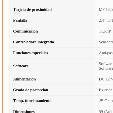
Tarjeta de proximidad
MF 13.
Pantalla
2.4″ TFT 
Comunicación
TCP/IP,
Controladora integrada
Sensor d
Funciones especiales
Anti-pas
Softwar
Software
Software
Alimentación
DC 12 V
Grado de protección
Exterior
Temp. funcionamiento
-5º C ~ 
Dimensiones
59 (An) 