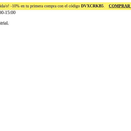
ida/o! -10% en tu primera compra con el código
DVXCRKB5
.
COMPRAR
00-15:00
rial.