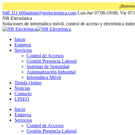
¡Bienven
Saltar
Facebook
Instagram
Linkedin
948 311 600
admin@nrelectronica.com
Lun-Jue 07:00-19:00, Vie 07:
al
page
page
page
NR Electrónica
contenido
opens
opens
opens
Soluciones de informática móvil, control de acceso y electrónica indust
in
in
in
new
new
new
Inicio
window
window
window
Empresa
Servicios
Control de Accesos
Gestión Presencia Laboral
Sistemas de Seguridad
Automatización Industrial
Informática Móvil
Tienda Online
Noticias
Contacto
LINEO
Inicio
Empresa
Servicios
Control de Accesos
Gestión Presencia Laboral