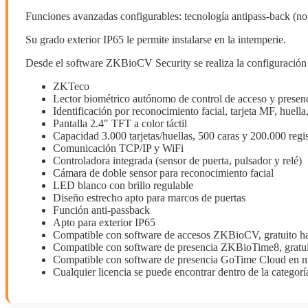
Funciones avanzadas configurables: tecnología antipass-back (no 
Su grado exterior IP65 le permite instalarse en la intemperie.
Desde el software ZKBioCV Security se realiza la configuración de
ZKTeco
Lector biométrico autónomo de control de acceso y presen
Identificación por reconocimiento facial, tarjeta MF, huell
Pantalla 2.4″ TFT a color táctil
Capacidad 3.000 tarjetas/huellas, 500 caras y 200.000 regis
Comunicación TCP/IP y WiFi
Controladora integrada (sensor de puerta, pulsador y relé)
Cámara de doble sensor para reconocimiento facial
LED blanco con brillo regulable
Diseño estrecho apto para marcos de puertas
Función anti-passback
Apto para exterior IP65
Compatible con software de accesos ZKBioCV, gratuito hast
Compatible con software de presencia ZKBioTime8, gratuito 
Compatible con software de presencia GoTime Cloud en nub
Cualquier licencia se puede encontrar dentro de la categor