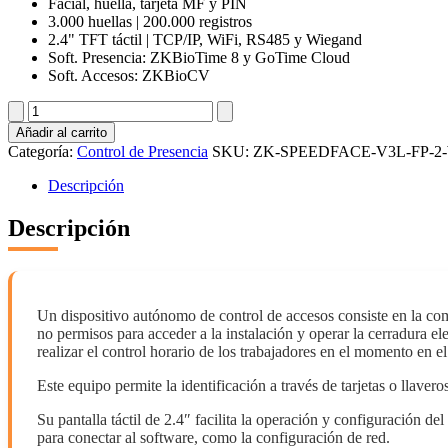
Facial, huella, tarjeta MF y PIN
3.000 huellas | 200.000 registros
2.4" TFT táctil | TCP/IP, WiFi, RS485 y Wiegand
Soft. Presencia: ZKBioTime 8 y GoTime Cloud
Soft. Accesos: ZKBioCV
ZK-
SPEEDFACE-
Añadir al carrito
V3L-
Categoría:
Control de Presencia
SKU:
ZK-SPEEDFACE-V3L-FP-2
FP-
2-
Descripción
W
cantidad
Descripción
Un dispositivo autónomo de control de accesos consiste en la comb
no permisos para acceder a la instalación y operar la cerradura el
realizar el control horario de los trabajadores en el momento en el
Este equipo permite la identificación a través de tarjetas o llav
Su pantalla táctil de 2.4″ facilita la operación y configuración d
para conectar al software, como la configuración de red.