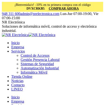
¡Bienvenida/o! -10% en tu primera compra con el código
DVXCRKB5
.
COMPRAR AHORA
Saltar
Facebook
Instagram
Linkedin
948 311 600
admin@nrelectronica.com
Lun-Jue 07:00-19:00, Vie
al
page
page
page
07:00-15:00
contenido
opens
opens
opens
NR Electrónica
in
in
in
Soluciones de informática móvil, control de acceso y electrónica
new
new
new
industrial.
window
window
window
Inicio
Empresa
Servicios
Control de Accesos
Gestión Presencia Laboral
Sistemas de Seguridad
Automatización Industrial
Informática Móvil
Tienda Online
Noticias
Contacto
LINEO
Inicio
Empresa