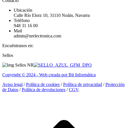
Contacto
Ubicación
Calle Río Elorz 10, 31110 Noáin, Navarra
Teléfono
948 31 16 00
Mail
admin@nrelectronica.com
Encuéntranos en:
Facebook
Linkedin
Instagram
Sellos
page
page
page
opens
opens
opens
in
in
in
Copyright © 2024 - Web creada por Bit Informática
new
new
new
window
window
window
Aviso legal
/
Política de cookies
/
Política de privacidad
/
Protección
de Datos
/
Política de devoluciones
/
CGV
.
I
a
T