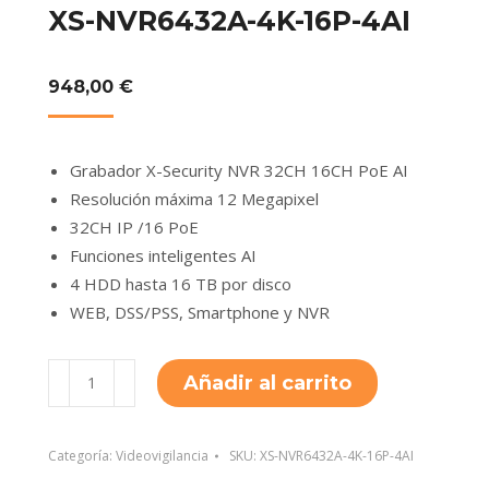
XS-NVR6432A-4K-16P-4AI
948,00
€
Grabador X-Security NVR 32CH 16CH PoE AI
Resolución máxima 12 Megapixel
32CH IP /16 PoE
Funciones inteligentes AI
4 HDD hasta 16 TB por disco
WEB, DSS/PSS, Smartphone y NVR
XS-
Añadir al carrito
NVR6432A-
4K-
16P-
Categoría:
Videovigilancia
SKU:
XS-NVR6432A-4K-16P-4AI
4AI