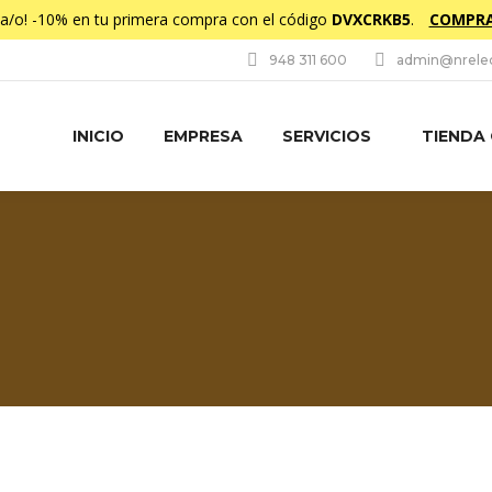
da/o! -10% en tu primera compra con el código
DVXCRKB5
.
COMPRA
948 311 600
admin@nrelec
INICIO
EMPRESA
SERVICIOS
TIENDA