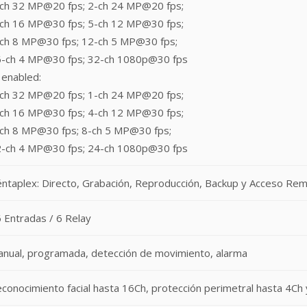
ch 32 MP@20 fps; 2-ch 24 MP@20 fps;
ch 16 MP@30 fps; 5-ch 12 MP@30 fps;
ch 8 MP@30 fps; 12-ch 5 MP@30 fps;
-ch 4 MP@30 fps; 32-ch 1080p@30 fps
 enabled:
ch 32 MP@20 fps; 1-ch 24 MP@20 fps;
ch 16 MP@30 fps; 4-ch 12 MP@30 fps;
ch 8 MP@30 fps; 8-ch 5 MP@30 fps;
-ch 4 MP@30 fps; 24-ch 1080p@30 fps
ntaplex: Directo, Grabación, Reproducción, Backup y Acceso Re
 Entradas / 6 Relay
nual, programada, detección de movimiento, alarma
conocimiento facial hasta 16Ch, protección perimetral hasta 4C