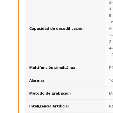
2-
4-
8-
16
Capacidad de decodificación
AI
1-
2-
4-
12
Multifunción simultánea
Pé
Alarmas
16
Método de grabación
Ma
Inteligencia Artificial
Re