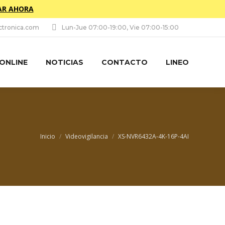
R AHORA
tronica.com
Lun-Jue 07:00-19:00, Vie 07:00-15:00
 ONLINE
NOTICIAS
CONTACTO
LINEO
Estás aquí:
Inicio
Videovigilancia
XS-NVR6432A-4K-16P-4AI