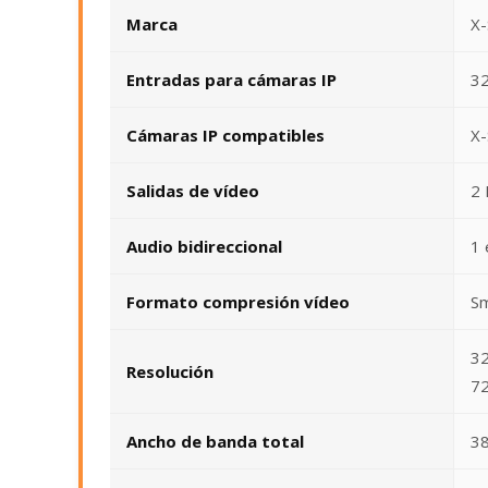
Marca
X
Entradas para cámaras IP
32
Cámaras IP compatibles
X-
Salidas de vídeo
2
Audio bidireccional
1 
Formato compresión vídeo
Sm
32
Resolución
72
Ancho de banda total
3