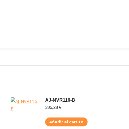
AJ-NVR116-B
395,28
€
Añadir al carrito