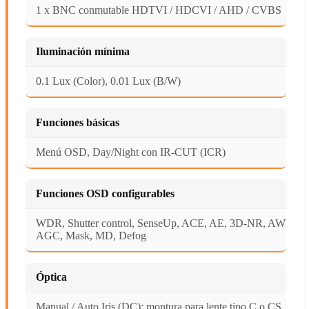
1 x BNC conmutable HDTVI / HDCVI / AHD / CVBS
Iluminación mínima
0.1 Lux (Color), 0.01 Lux (B/W)
Funciones básicas
Menú OSD, Day/Night con IR-CUT (ICR)
Funciones OSD configurables
WDR, Shutter control, SenseUp, ACE, AE, 3D-NR, AWB,
AGC, Mask, MD, Defog
Óptica
Manual / Auto Iris (DC); montura para lente tipo C o CS