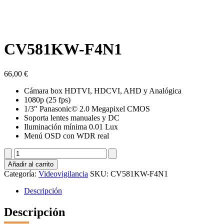
CV581KW-F4N1
66,00
€
Cámara box HDTVI, HDCVI, AHD y Analógica
1080p (25 fps)
1/3" Panasonic© 2.0 Megapixel CMOS
Soporta lentes manuales y DC
Iluminación mínima 0.01 Lux
Menú OSD con WDR real
CV581KW-
F4N1
Añadir al carrito
cantidad
Categoría:
Videovigilancia
SKU:
CV581KW-F4N1
Descripción
Descripción