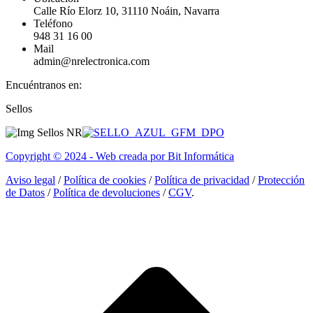
Calle Río Elorz 10, 31110 Noáin, Navarra
Teléfono
948 31 16 00
Mail
admin@nrelectronica.com
Encuéntranos en:
Facebook
Linkedin
Instagram
Sellos
page
page
page
opens
opens
opens
in
in
in
Copyright © 2024 - Web creada por Bit Informática
new
new
new
window
window
window
Aviso legal
/
Política de cookies
/
Política de privacidad
/
Protección
de Datos
/
Política de devoluciones
/
CGV
.
I
a
T