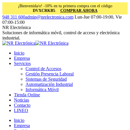
¡Bienvenida/o! -10% en tu primera compra con el código
DVXCRKB5
.
COMPRAR AHORA
Saltar
Facebook
Instagram
Linkedin
948 311 600
admin@nrelectronica.com
Lun-Jue 07:00-19:00, Vie
al
page
page
page
07:00-15:00
contenido
opens
opens
opens
NR Electrónica
in
in
in
Soluciones de informática móvil, control de acceso y electrónica
new
new
new
industrial.
window
window
window
Inicio
Empresa
Servicios
Control de Accesos
Gestión Presencia Laboral
Sistemas de Seguridad
Automatización Industrial
Informática Móvil
Tienda Online
Noticias
Contacto
LINEO
Inicio
Empresa