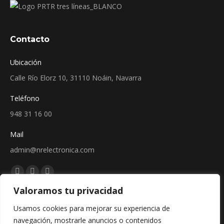
Contacto
Ubicación
Calle Río Elorz 10, 31110 Noáin, Navarra
Teléfono
948 31 16 00
Mail
admin@nrelectronica.com
Encuéntranos en:
Facebook
Linkedin
Instagram
Valoramos tu privacidad
page
page
page
Sellos
opens
opens
opens
Usamos cookies para mejorar su experiencia de
in
in
in
navegación, mostrarle anuncios o contenidos