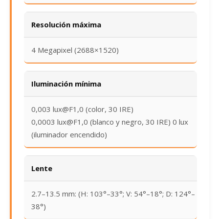
Resolución máxima
4 Megapixel (2688×1520)
Iluminación mínima
0,003 lux@F1,0 (color, 30 IRE)
0,0003 lux@F1,0 (blanco y negro, 30 IRE) 0 lux
(iluminador encendido)
Lente
2.7–13.5 mm: (H: 103°–33°; V: 54°–18°; D: 124°–
38°)