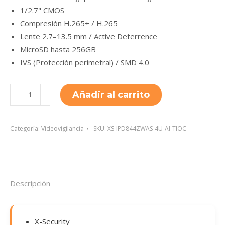
1/2.7" CMOS
Compresión H.265+ / H.265
Lente 2.7–13.5 mm / Active Deterrence
MicroSD hasta 256GB
IVS (Protección perimetral) / SMD 4.0
XS-
Añadir al carrito
IPD844ZWAS-
4U-
AI-
Categoría:
Videovigilancia
SKU:
XS-IPD844ZWAS-4U-AI-TIOC
TIOC
cantidad
Descripción
X-Security