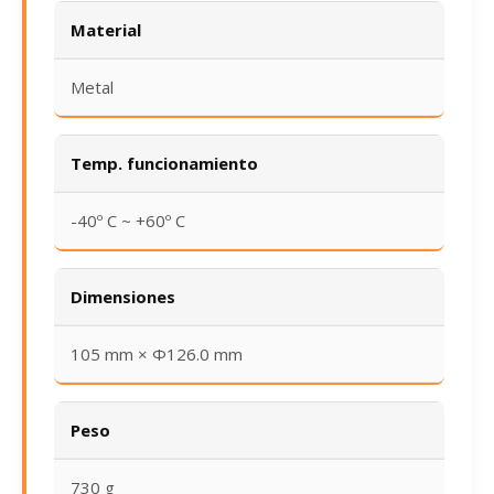
Material
Metal
Temp. funcionamiento
-40º C ~ +60º C
Dimensiones
105 mm × Φ126.0 mm
Peso
730 g