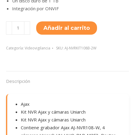
Un disco duro de 1 TB
Integración por ONVIF
AJ-
Añadir al carrito
NVRKIT108B-
2W
cantidad
Categoría:
Videovigilancia
SKU:
AJ-NVRKIT108B-2W
Descripción
Ajax
Kit NVR Ajax y cámaras Uniarch
Kit NVR Ajax y cámaras Uniarch
Contiene grabador Ajax AJ-NVR108-W, 4