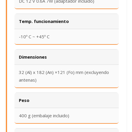
DC 12 V 0.6A 7W (adaptador incluido)
Temp. funcionamiento
-10º C ~ +45º C
Dimensiones
32 (Al) x 182 (An) ×121 (Fo) mm (excluyendo
antenas)
Peso
400 g (embalaje incluido)