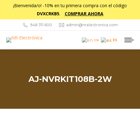
¡Bienvenida/o! -10% en tu primera compra con el código
DVXCRKB5
.
COMPRAR AHORA
948 311 600
admin@nrelectronica.com
ES
EN
AJ-NVRKIT108B-2W
Estás aquí: