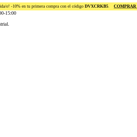
ida/o! -10% en tu primera compra con el código
DVXCRKB5
.
COMPRAR
00-15:00
rial.