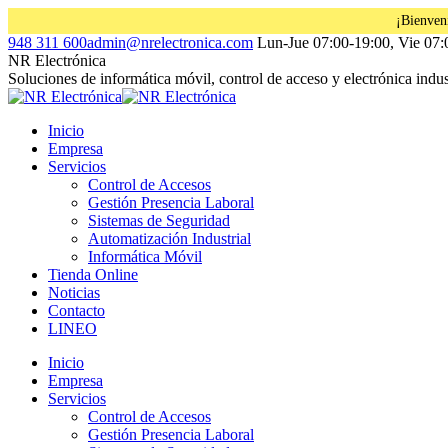
¡Bienven
Saltar
Facebook
Instagram
Linkedin
948 311 600
admin@nrelectronica.com
Lun-Jue 07:00-19:00, Vie 07:
al
page
page
page
NR Electrónica
contenido
opens
opens
opens
Soluciones de informática móvil, control de acceso y electrónica indust
in
in
in
new
new
new
Inicio
window
window
window
Empresa
Servicios
Control de Accesos
Gestión Presencia Laboral
Sistemas de Seguridad
Automatización Industrial
Informática Móvil
Tienda Online
Noticias
Contacto
LINEO
Inicio
Empresa
Servicios
Control de Accesos
Gestión Presencia Laboral