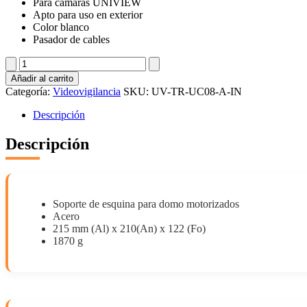
Para cámaras UNIVIEW
Apto para uso en exterior
Color blanco
Pasador de cables
UV-
TR-
Añadir al carrito
UC08-
Categoría:
Videovigilancia
SKU:
UV-TR-UC08-A-IN
A-
IN
Descripción
cantidad
Descripción
Soporte de esquina para domo motorizados
Acero
215 mm (Al) x 210(An) x 122 (Fo)
1870 g