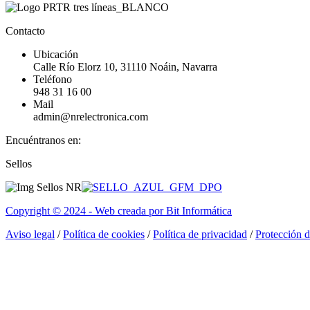
Contacto
Ubicación
Calle Río Elorz 10, 31110 Noáin, Navarra
Teléfono
948 31 16 00
Mail
admin@nrelectronica.com
Encuéntranos en:
Facebook
Linkedin
Instagram
Sellos
page
page
page
opens
opens
opens
in
in
in
Copyright © 2024 - Web creada por Bit Informática
new
new
new
window
window
window
Aviso legal
/
Política de cookies
/
Política de privacidad
/
Protección 