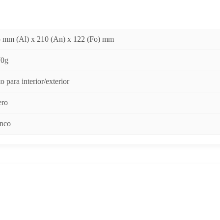
 mm (Al) x 210 (An) x 122 (Fo) mm
70g
o para interior/exterior
ero
nco