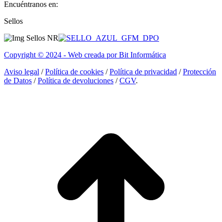
Encuéntranos en:
Facebook
Linkedin
Instagram
Sellos
page
page
page
opens
opens
opens
in
in
in
Copyright © 2024 - Web creada por Bit Informática
new
new
new
window
window
window
Aviso legal
/
Política de cookies
/
Política de privacidad
/
Protección
de Datos
/
Política de devoluciones
/
CGV
.
I
a
T