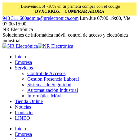
¡Bienvenida/o! -10% en tu primera compra con el código
DVXCRKB5
.
COMPRAR AHORA
Saltar
Facebook
Instagram
Linkedin
948 311 600
admin@nrelectronica.com
Lun-Jue 07:00-19:00, Vie
al
page
page
page
07:00-15:00
contenido
opens
opens
opens
NR Electrónica
in
in
in
Soluciones de informática móvil, control de acceso y electrónica
new
new
new
industrial.
window
window
window
Inicio
Empresa
Servicios
Control de Accesos
Gestión Presencia Laboral
Sistemas de Seguridad
Automatización Industrial
Informática Móvil
Tienda Online
Noticias
Contacto
LINEO
Inicio
Empresa