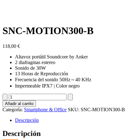
SNC-MOTION300-B
118,00
€
Altavoz portátil Soundcore by Anker
2 diafragmas estereo
Sonido de 30W
13 Horas de Reproducción
Frecuencia del sonido 50Hz～40 KHz
Impermeable IPX7 | Color negro
SNC-
MOTION300-
Añadir al carrito
B
Categoría:
Smartphone & Office
SKU:
SNC-MOTION300-B
cantidad
Descripción
Descripción