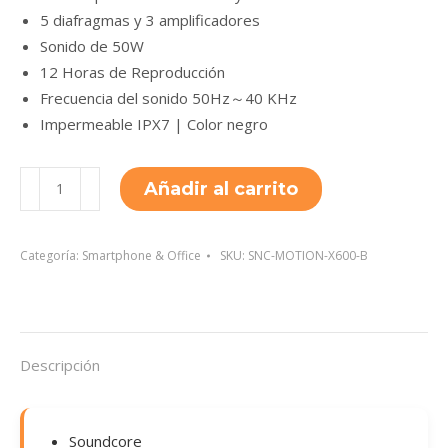
5 diafragmas y 3 amplificadores
Sonido de 50W
12 Horas de Reproducción
Frecuencia del sonido 50Hz～40 KHz
Impermeable IPX7 | Color negro
SNC-
Añadir al carrito
MOTION-
X600-
B
Categoría:
Smartphone & Office
SKU:
SNC-MOTION-X600-B
cantidad
Descripción
Soundcore