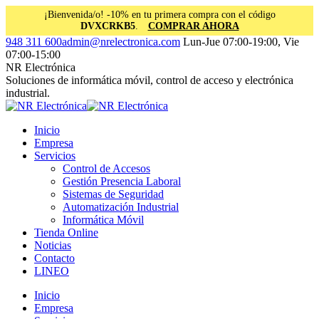
¡Bienvenida/o! -10% en tu primera compra con el código
DVXCRKB5
.
COMPRAR AHORA
Saltar
Facebook
Instagram
Linkedin
948 311 600
admin@nrelectronica.com
Lun-Jue 07:00-19:00, Vie
al
page
page
page
07:00-15:00
contenido
opens
opens
opens
NR Electrónica
in
in
in
Soluciones de informática móvil, control de acceso y electrónica
new
new
new
industrial.
window
window
window
Inicio
Empresa
Servicios
Control de Accesos
Gestión Presencia Laboral
Sistemas de Seguridad
Automatización Industrial
Informática Móvil
Tienda Online
Noticias
Contacto
LINEO
Inicio
Empresa