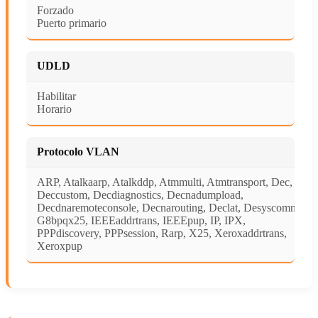
Forzado
Puerto primario
UDLD
Habilitar
Horario
Protocolo VLAN
ARP, Atalkaarp, Atalkddp, Atmmulti, Atmtransport, Dec,
Deccustom, Decdiagnostics, Decnadumpload,
Decdnaremoteconsole, Decnarouting, Declat, Desyscomn,
G8bpqx25, IEEEaddrtrans, IEEEpup, IP, IPX,
PPPdiscovery, PPPsession, Rarp, X25, Xeroxaddrtrans,
Xeroxpup