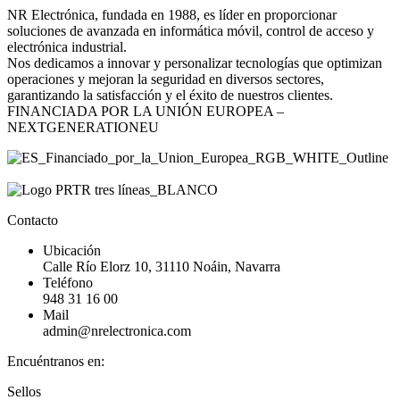
NR Electrónica, fundada en 1988, es líder en proporcionar
soluciones de avanzada en informática móvil, control de acceso y
electrónica industrial.
Nos dedicamos a innovar y personalizar tecnologías que optimizan
operaciones y mejoran la seguridad en diversos sectores,
garantizando la satisfacción y el éxito de nuestros clientes.
FINANCIADA POR LA UNIÓN EUROPEA –
NEXTGENERATIONEU
Contacto
Ubicación
Calle Río Elorz 10, 31110 Noáin, Navarra
Teléfono
948 31 16 00
Mail
admin@nrelectronica.com
Encuéntranos en:
Facebook
Linkedin
Instagram
Sellos