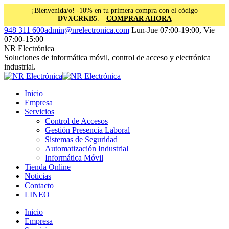
¡Bienvenida/o! -10% en tu primera compra con el código
DVXCRKB5
.
COMPRAR AHORA
Saltar
Facebook
Instagram
Linkedin
948 311 600
admin@nrelectronica.com
Lun-Jue 07:00-19:00, Vie
al
page
page
page
07:00-15:00
contenido
opens
opens
opens
NR Electrónica
in
in
in
Soluciones de informática móvil, control de acceso y electrónica
new
new
new
industrial.
window
window
window
Inicio
Empresa
Servicios
Control de Accesos
Gestión Presencia Laboral
Sistemas de Seguridad
Automatización Industrial
Informática Móvil
Tienda Online
Noticias
Contacto
LINEO
Inicio
Empresa