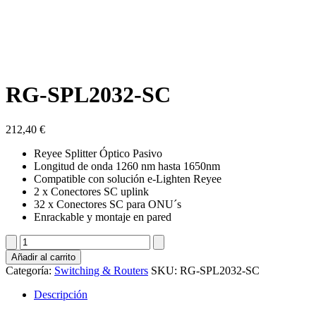
RG-SPL2032-SC
212,40
€
Reyee Splitter Óptico Pasivo
Longitud de onda 1260 nm hasta 1650nm
Compatible con solución e-Lighten Reyee
2 x Conectores SC uplink
32 x Conectores SC para ONU´s
Enrackable y montaje en pared
RG-
SPL2032-
Añadir al carrito
SC
Categoría:
Switching & Routers
SKU:
RG-SPL2032-SC
cantidad
Descripción