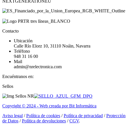
NEXTGENERATIONEU
Contacto
Ubicación
Calle Río Elorz 10, 31110 Noáin, Navarra
Teléfono
948 31 16 00
Mail
admin@nrelectronica.com
Encuéntranos en:
Facebook
Linkedin
Instagram
Sellos
page
page
page
opens
opens
opens
in
in
in
Copyright © 2024 - Web creada por Bit Informática
new
new
new
window
window
window
Aviso legal
/
Política de cookies
/
Política de privacidad
/
Protección
de Datos
/
Política de devoluciones
/
CGV
.