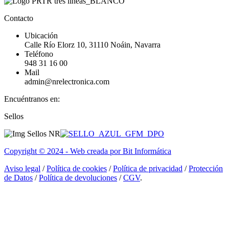
Contacto
Ubicación
Calle Río Elorz 10, 31110 Noáin, Navarra
Teléfono
948 31 16 00
Mail
admin@nrelectronica.com
Encuéntranos en:
Facebook
Linkedin
Instagram
Sellos
page
page
page
opens
opens
opens
in
in
in
Copyright © 2024 - Web creada por Bit Informática
new
new
new
window
window
window
Aviso legal
/
Política de cookies
/
Política de privacidad
/
Protección
de Datos
/
Política de devoluciones
/
CGV
.
I
a
T