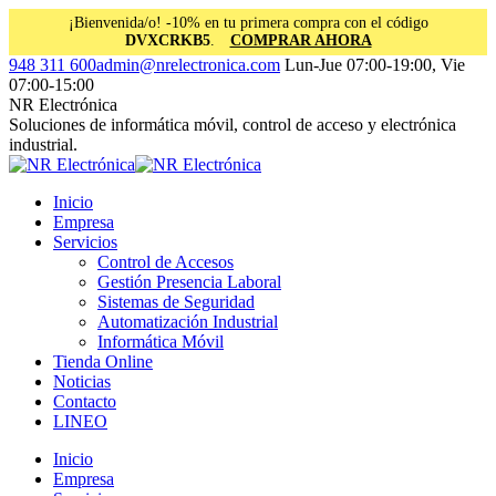
¡Bienvenida/o! -10% en tu primera compra con el código
DVXCRKB5
.
COMPRAR AHORA
Saltar
Facebook
Instagram
Linkedin
948 311 600
admin@nrelectronica.com
Lun-Jue 07:00-19:00, Vie
al
page
page
page
07:00-15:00
contenido
opens
opens
opens
NR Electrónica
in
in
in
Soluciones de informática móvil, control de acceso y electrónica
new
new
new
industrial.
window
window
window
Inicio
Empresa
Servicios
Control de Accesos
Gestión Presencia Laboral
Sistemas de Seguridad
Automatización Industrial
Informática Móvil
Tienda Online
Noticias
Contacto
LINEO
Inicio
Empresa