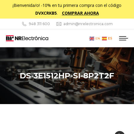
¡Bienvenida/o! -10% en tu primera compra con el código
DVXCRKB5
.
COMPRAR AHORA
948 311 600
admin@nrelectronica.com
ES
EN
DS-3E1512HP-SI-8P2T2F
Estás aquí: