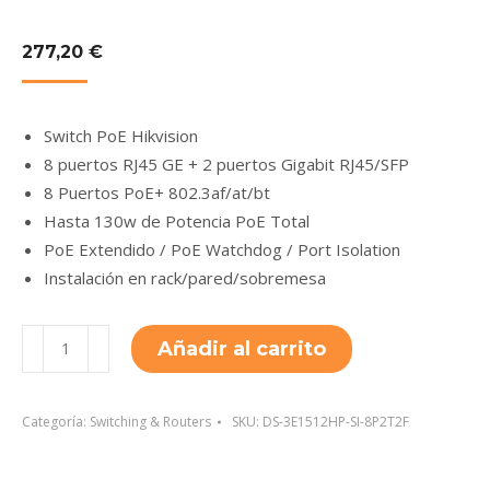
277,20
€
Switch PoE Hikvision
8 puertos RJ45 GE + 2 puertos Gigabit RJ45/SFP
8 Puertos PoE+ 802.3af/at/bt
Hasta 130w de Potencia PoE Total
PoE Extendido / PoE Watchdog / Port Isolation
Instalación en rack/pared/sobremesa
DS-
Añadir al carrito
3E1512HP-
SI-
8P2T2F
Categoría:
Switching & Routers
SKU:
DS-3E1512HP-SI-8P2T2F
cantidad