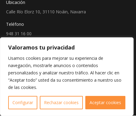
Ubicación
Calle Río Elorz 10, 31110 Noáin, Navarra
Teléfono
948 31 16 00
Mail
Valoramos tu privacidad
admin@nrelectronica.com
Usamos cookies para mejorar su experiencia de
navegación, mostrarle anuncios o contenidos
Encuéntranos en:
Facebook
Linkedin
Instagram
personalizados y analizar nuestro tráfico. Al hacer clic en
page
page
page
“Aceptar todo” usted da su consentimiento a nuestro uso
Sellos
de las cookies.
opens
opens
opens
in
in
in
0
Configurar
Rechazar cookies
Aceptar cookies
new
new
new
window
window
window