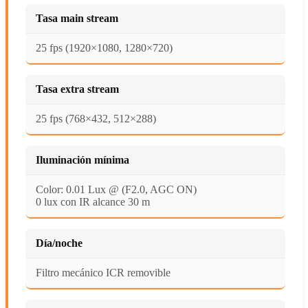
Tasa main stream
25 fps (1920×1080, 1280×720)
Tasa extra stream
25 fps (768×432, 512×288)
Iluminación mínima
Color: 0.01 Lux @ (F2.0, AGC ON)
0 lux con IR alcance 30 m
Día/noche
Filtro mecánico ICR removible