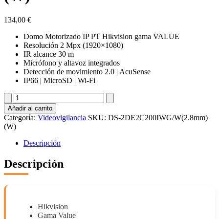
134,00
€
Domo Motorizado IP PT Hikvision gama VALUE
Resolución 2 Mpx (1920×1080)
IR alcance 30 m
Micrófono y altavoz integrados
Detección de movimiento 2.0 | AcuSense
IP66 | MicroSD | Wi-Fi
DS-
2DE2C200IWG/W(2.8mm)
Añadir al carrito
(W)
Categoría:
Videovigilancia
SKU:
DS-2DE2C200IWG/W(2.8mm)
cantidad
(W)
Descripción
Descripción
Hikvision
Gama Value