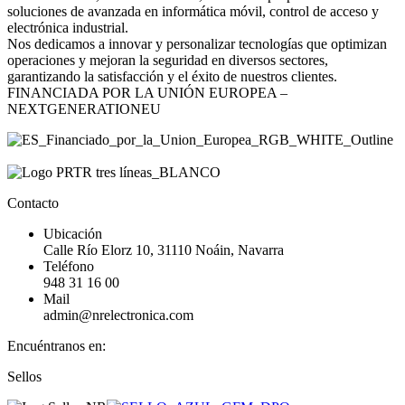
soluciones de avanzada en informática móvil, control de acceso y
electrónica industrial.
Nos dedicamos a innovar y personalizar tecnologías que optimizan
operaciones y mejoran la seguridad en diversos sectores,
garantizando la satisfacción y el éxito de nuestros clientes.
FINANCIADA POR LA UNIÓN EUROPEA –
NEXTGENERATIONEU
Contacto
Ubicación
Calle Río Elorz 10, 31110 Noáin, Navarra
Teléfono
948 31 16 00
Mail
admin@nrelectronica.com
Encuéntranos en:
Facebook
Linkedin
Instagram
Sellos
page
page
page