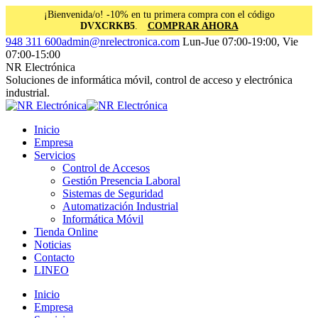
¡Bienvenida/o! -10% en tu primera compra con el código
DVXCRKB5
.
COMPRAR AHORA
Saltar
Facebook
Instagram
Linkedin
948 311 600
admin@nrelectronica.com
Lun-Jue 07:00-19:00, Vie
al
page
page
page
07:00-15:00
contenido
opens
opens
opens
NR Electrónica
in
in
in
Soluciones de informática móvil, control de acceso y electrónica
new
new
new
industrial.
window
window
window
Inicio
Empresa
Servicios
Control de Accesos
Gestión Presencia Laboral
Sistemas de Seguridad
Automatización Industrial
Informática Móvil
Tienda Online
Noticias
Contacto
LINEO
Inicio
Empresa