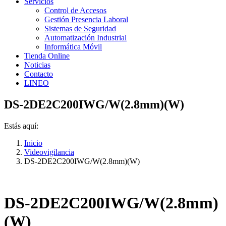
Servicios
Control de Accesos
Gestión Presencia Laboral
Sistemas de Seguridad
Automatización Industrial
Informática Móvil
Tienda Online
Noticias
Contacto
LINEO
DS-2DE2C200IWG/W(2.8mm)(W)
Estás aquí:
Inicio
Videovigilancia
DS-2DE2C200IWG/W(2.8mm)(W)
DS-2DE2C200IWG/W(2.8mm)
(W)