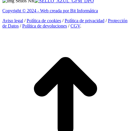
opens
opens
opens
in
in
in
Copyright © 2024 - Web creada por Bit Informática
new
new
new
window
window
window
Aviso legal
/
Política de cookies
/
Política de privacidad
/
Protección
de Datos
/
Política de devoluciones
/
CGV
.
I
a
T