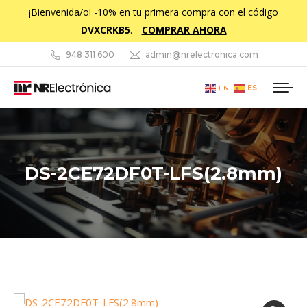
¡Bienvenida/o! -10% en tu primera compra con el código
DVXCRKB5
.
COMPRAR AHORA
948 311 600
admin@nrelectronica.com
ES
EN
DS-2CE72DF0T-LFS(2.8mm)
Estás aquí: