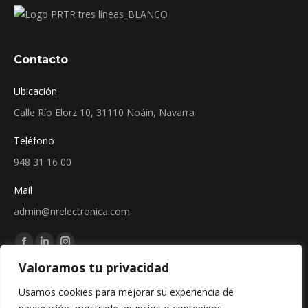
Contacto
Ubicación
Calle Río Elorz 10, 31110 Noáin, Navarra
Teléfono
948 31 16 00
Mail
admin@nrelectronica.com
Encuéntranos en:
Facebook
Linkedin
Instagram
Valoramos tu privacidad
page
page
page
Sellos
opens
opens
opens
Usamos cookies para mejorar su experiencia de
in
in
in