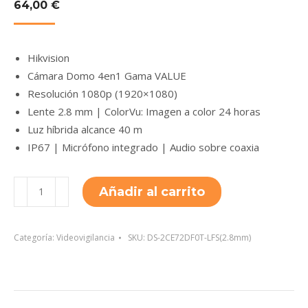
64,00
€
Hikvision
Cámara Domo 4en1 Gama VALUE
Resolución 1080p (1920×1080)
Lente 2.8 mm | ColorVu: Imagen a color 24 horas
Luz híbrida alcance 40 m
IP67 | Micrófono integrado | Audio sobre coaxia
DS-
Añadir al carrito
2CE72DF0T-
LFS(2.8mm)
cantidad
Categoría:
Videovigilancia
SKU:
DS-2CE72DF0T-LFS(2.8mm)