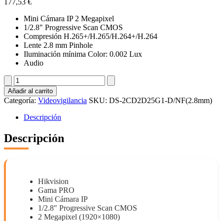
177,53
€
Mini Cámara IP 2 Megapixel
1/2.8" Progressive Scan CMOS
Compresión H.265+/H.265/H.264+/H.264
Lente 2.8 mm Pinhole
Iluminación mínima Color: 0.002 Lux
Audio
DS-
2CD2D25G1-
Añadir al carrito
D/NF(2.8mm)
Categoría:
Videovigilancia
SKU:
DS-2CD2D25G1-D/NF(2.8mm)
cantidad
Descripción
Descripción
Hikvision
Gama PRO
Mini Cámara IP
1/2.8″ Progressive Scan CMOS
2 Megapixel (1920×1080)