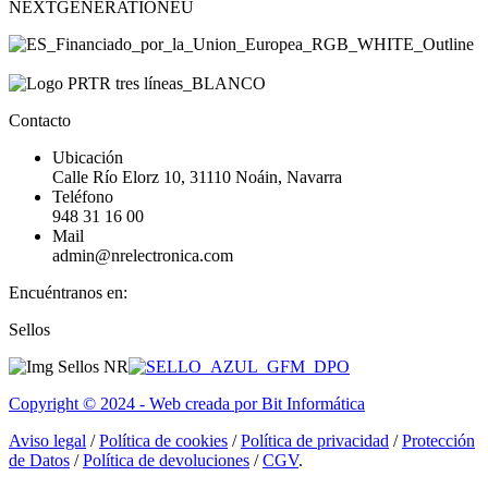
NEXTGENERATIONEU
Contacto
Ubicación
Calle Río Elorz 10, 31110 Noáin, Navarra
Teléfono
948 31 16 00
Mail
admin@nrelectronica.com
Encuéntranos en:
Facebook
Linkedin
Instagram
Sellos
page
page
page
opens
opens
opens
in
in
in
Copyright © 2024 - Web creada por Bit Informática
new
new
new
window
window
window
Aviso legal
/
Política de cookies
/
Política de privacidad
/
Protección
de Datos
/
Política de devoluciones
/
CGV
.