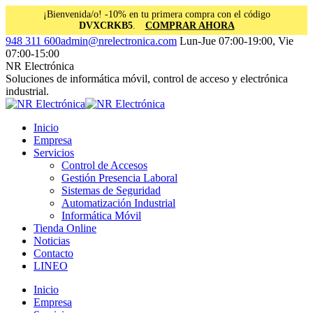
¡Bienvenida/o! -10% en tu primera compra con el código
DVXCRKB5
.
COMPRAR AHORA
Saltar
Facebook
Instagram
Linkedin
948 311 600
admin@nrelectronica.com
Lun-Jue 07:00-19:00, Vie
al
page
page
page
07:00-15:00
contenido
opens
opens
opens
NR Electrónica
in
in
in
Soluciones de informática móvil, control de acceso y electrónica
new
new
new
industrial.
window
window
window
Inicio
Empresa
Servicios
Control de Accesos
Gestión Presencia Laboral
Sistemas de Seguridad
Automatización Industrial
Informática Móvil
Tienda Online
Noticias
Contacto
LINEO
Inicio
Empresa