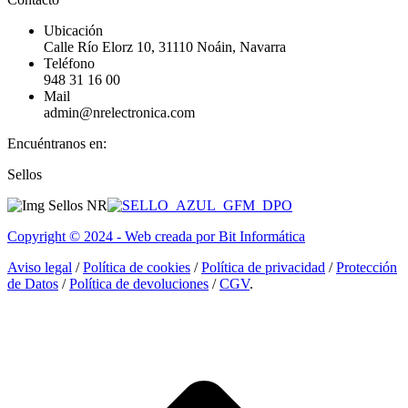
Ubicación
Calle Río Elorz 10, 31110 Noáin, Navarra
Teléfono
948 31 16 00
Mail
admin@nrelectronica.com
Encuéntranos en:
Facebook
Linkedin
Instagram
Sellos
page
page
page
opens
opens
opens
in
in
in
Copyright © 2024 - Web creada por Bit Informática
new
new
new
window
window
window
Aviso legal
/
Política de cookies
/
Política de privacidad
/
Protección
de Datos
/
Política de devoluciones
/
CGV
.
I
a
T