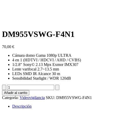
DM955VSWG-F4N1
70,00
€
Cámara domo Gama 1080p ULTRA
4 en 1 (HDTVI / HDCVI / AHD / CVBS)
1/2.8" Sony© 2.13 Mpx Exmor IMX307
Lente varifocal 2.7~13.5 mm
LEDs SMD IR Alcance 30 m
Sensibilidad Starlight / WDR 120dB
DM955VSWG-
F4N1
Añadir al carrito
cantidad
Categoría:
Videovigilancia
SKU:
DM955VSWG-F4N1
Descripción