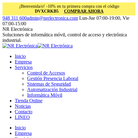
¡Bienvenida/o! -10% en tu primera compra con el código
DVXCRKB5
.
COMPRAR AHORA
Saltar
Facebook
Instagram
Linkedin
948 311 600
admin@nrelectronica.com
Lun-Jue 07:00-19:00, Vie
al
page
page
page
07:00-15:00
contenido
opens
opens
opens
NR Electrónica
in
in
in
Soluciones de informática móvil, control de acceso y electrónica
new
new
new
industrial.
window
window
window
Inicio
Empresa
Servicios
Control de Accesos
Gestión Presencia Laboral
Sistemas de Seguridad
Automatización Industrial
Informática Móvil
Tienda Online
Noticias
Contacto
LINEO
Inicio
Empresa