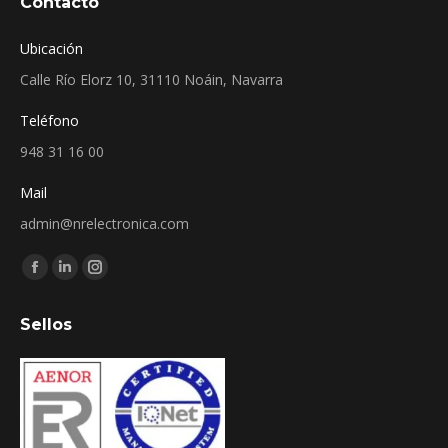
Contacto
Ubicación
Calle Río Elorz 10, 31110 Noáin, Navarra
Teléfono
948 31 16 00
Mail
admin@nrelectronica.com
Encuéntranos en:
Facebook
Linkedin
Instagram
page
page
page
Sellos
opens
opens
opens
in
in
in
new
new
new
window
window
window