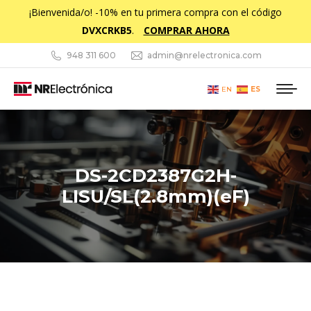
¡Bienvenida/o! -10% en tu primera compra con el código
DVXCRKB5
.
COMPRAR AHORA
948 311 600
admin@nrelectronica.com
ES
EN
DS-2CD2387G2H-
LISU/SL(2.8mm)(eF)
Estás aquí: