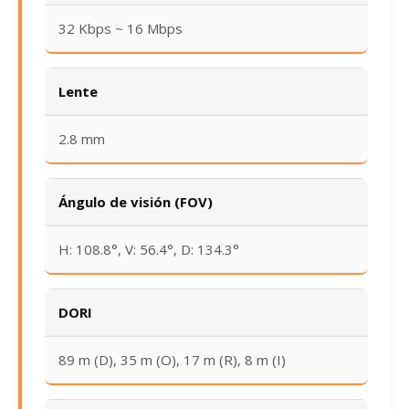
32 Kbps ~ 16 Mbps
Lente
2.8 mm
Ángulo de visión (FOV)
H: 108.8°, V: 56.4°, D: 134.3°
DORI
89 m (D), 35 m (O), 17 m (R), 8 m (I)