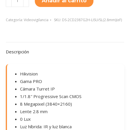
Añadir al carrito
2CD2387G2H-
LISU/SL(2.8mm)
(eF)
Categoría:
Videovigilancia
SKU:
DS-2CD2387G2H-LISU/SL(2.8mm)(eF)
cantidad
Descripción
Hikvision
Gama PRO
Cámara Turret IP
1/1.8″ Progressive Scan CMOS
8 Megapixel (3840×2160)
Lente 2.8 mm
0 Lux
Luz híbrida: IR y luz blanca