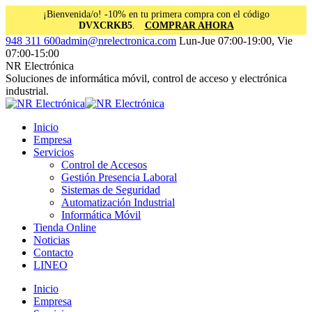
¡Bienvenida/o! -10% en tu primera compra con el código
DVXCRKB5
.
COMPRAR AHORA
Saltar
Facebook
Instagram
Linkedin
948 311 600
admin@nrelectronica.com
Lun-Jue 07:00-19:00, Vie
al
page
page
page
07:00-15:00
contenido
opens
opens
opens
NR Electrónica
in
in
in
Soluciones de informática móvil, control de acceso y electrónica
new
new
new
industrial.
window
window
window
Inicio
Empresa
Servicios
Control de Accesos
Gestión Presencia Laboral
Sistemas de Seguridad
Automatización Industrial
Informática Móvil
Tienda Online
Noticias
Contacto
LINEO
Inicio
Empresa