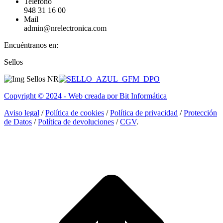
Teléfono
948 31 16 00
Mail
admin@nrelectronica.com
Encuéntranos en:
Facebook
Linkedin
Instagram
Sellos
page
page
page
opens
opens
opens
in
in
in
Copyright © 2024 - Web creada por Bit Informática
new
new
new
window
window
window
Aviso legal
/
Política de cookies
/
Política de privacidad
/
Protección
de Datos
/
Política de devoluciones
/
CGV
.
I
a
T