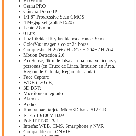
Hikvision
Gama PRO
Cámara Domo IP
1/1.8″ Progressive Scan CMOS
4 Megapixel (2688×1520)
Lente 2.8 mm
0 Lux
Luz híbrida: IR y luz blanca alcance 30 m
ColorVu: imagen a color 24 horas
Compresión H.265+ / H.265 / H.264+ / H.264
Motion Detection 2.0
AcuSense, filtro de falsa alarma para vehículos y
personas (en Cruce de Línea, Intrusión en Área,
Región de Entrada, Región de salida)
Face Capture
WDR (130 dB)
3D DNR
Micrófono integrado
Alarmas
Audio
Ranura para tarjeta MicroSD hasta 512 GB
RJ-45 10/100M BaseT
PoE IEEE802.3af
Interfaz WEB, CMS, Smartphone y NVR
Compatible con ONVIF