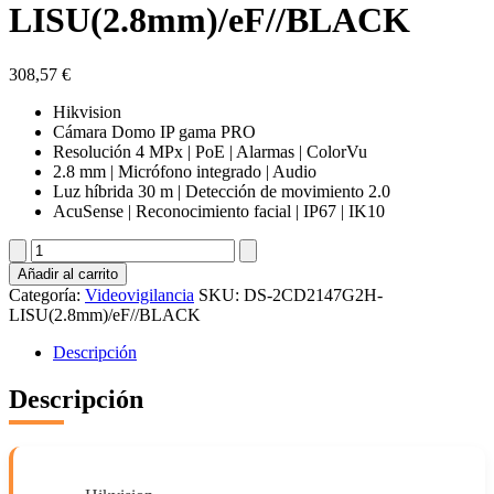
LISU(2.8mm)/eF//BLACK
308,57
€
Hikvision
Cámara Domo IP gama PRO
Resolución 4 MPx | PoE | Alarmas | ColorVu
2.8 mm | Micrófono integrado | Audio
Luz híbrida 30 m | Detección de movimiento 2.0
AcuSense | Reconocimiento facial | IP67 | IK10
DS-
2CD2147G2H-
Añadir al carrito
LISU(2.8mm)/eF//BLACK
Categoría:
Videovigilancia
SKU:
DS-2CD2147G2H-
cantidad
LISU(2.8mm)/eF//BLACK
Descripción
Descripción