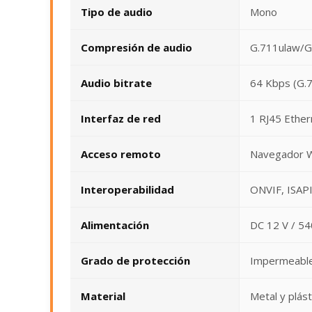
Tipo de audio
Mono
Compresión de audio
G.711ulaw/
Audio bitrate
64 Kbps (G.
Interfaz de red
1 RJ45 Ether
Acceso remoto
Navegador W
Interoperabilidad
ONVIF, ISAP
Alimentación
DC 12 V / 54
Grado de protección
Impermeabl
Material
Metal y plást