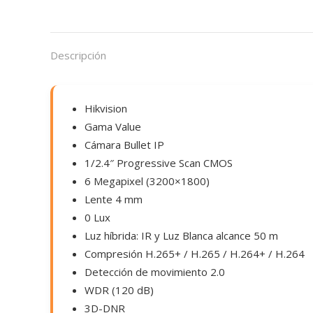
Descripción
Hikvision
Gama Value
Cámara Bullet IP
1/2.4″ Progressive Scan CMOS
6 Megapixel (3200×1800)
Lente 4 mm
0 Lux
Luz híbrida: IR y Luz Blanca alcance 50 m
Compresión H.265+ / H.265 / H.264+ / H.264
Detección de movimiento 2.0
WDR (120 dB)
3D-DNR