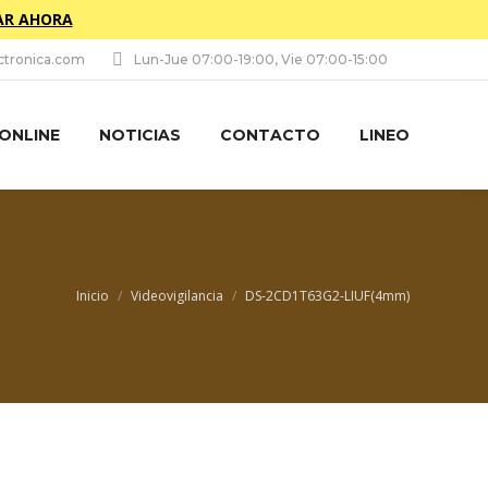
R AHORA
tronica.com
Lun-Jue 07:00-19:00, Vie 07:00-15:00
 ONLINE
NOTICIAS
CONTACTO
LINEO
Estás aquí:
Inicio
Videovigilancia
DS-2CD1T63G2-LIUF(4mm)