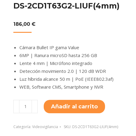
DS-2CD1T63G2-LIUF(4mm)
186,00
€
Cámara Bullet IP gama Value
6MP | Ranura microSD hasta 256 GB
Lente 4 mm | Micrófono integrado
Detección movimiento 2.0 | 120 dB WDR
Luz híbrida alcance 50 m | PoE (IEEE802.3af)
WEB, Software CMS, Smartphone y NVR
DS-
Añadir al carrito
2CD1T63G2-
LIUF(4mm)
cantidad
Categoría:
Videovigilancia
SKU:
DS-2CD1T63G2-LIUF(4mm)