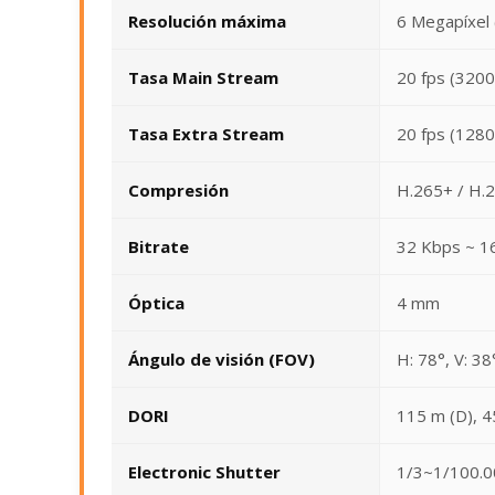
Resolución máxima
6 Megapíxel
Tasa Main Stream
20 fps (320
Tasa Extra Stream
20 fps (128
Compresión
H.265+ / H.2
Bitrate
32 Kbps ~ 1
Óptica
4 mm
Ángulo de visión (FOV)
H: 78°, V: 38
DORI
115 m (D), 45
Electronic Shutter
1/3~1/100.0