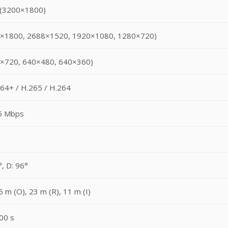
 (3200×1800)
0×1800, 2688×1520, 1920×1080, 1280×720)
0×720, 640×480, 640×360)
64+ / H.265 / H.264
6 Mbps
°, D: 96°
 m (O), 23 m (R), 11 m (I)
00 s