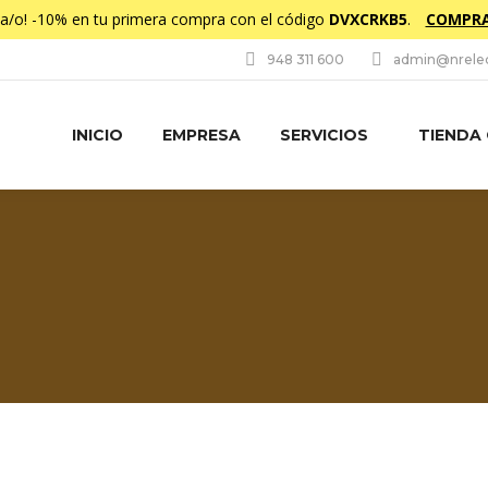
da/o! -10% en tu primera compra con el código
DVXCRKB5
.
COMPRA
948 311 600
admin@nrelec
INICIO
EMPRESA
SERVICIOS
TIENDA