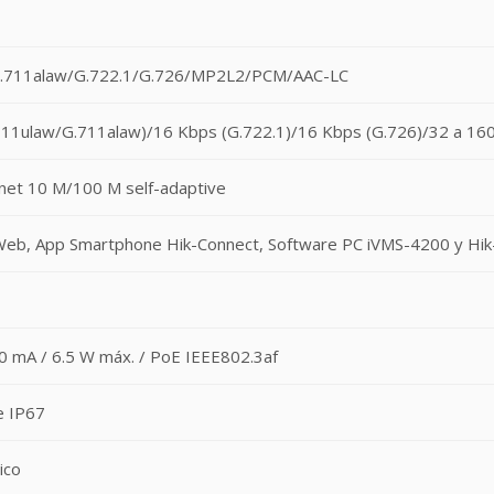
G.711alaw/G.722.1/G.726/MP2L2/PCM/AAC-LC
711ulaw/G.711alaw)/16 Kbps (G.722.1)/16 Kbps (G.726)/32 a 16
net 10 M/100 M self-adaptive
eb, App Smartphone Hik-Connect, Software PC iVMS-4200 y Hik
I
0 mA / 6.5 W máx. / PoE IEEE802.3af
e IP67
ico