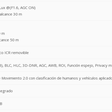
 Lux @(F1.6, AGC ON)
 alcance 30 m
0 m
lcance 50 m
ico ICR removible
), BLC, HLC, 3D-DNR, AGC, AWB, ROI, Función espejo, Privacy m
 Movimiento 2.0 con clasificación de humanos y vehículos aplicad
tegrado
GB