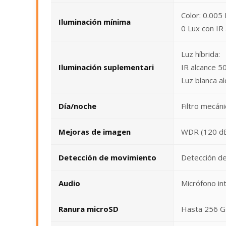
Color: 0.005
Iluminación mínima
0 Lux con IR
Luz híbrida:
Iluminación suplementari
IR alcance 5
Luz blanca a
Día/noche
Filtro mecán
Mejoras de imagen
WDR (120 dB
Detección de movimiento
Detección de
Audio
Micrófono in
Ranura microSD
Hasta 256 