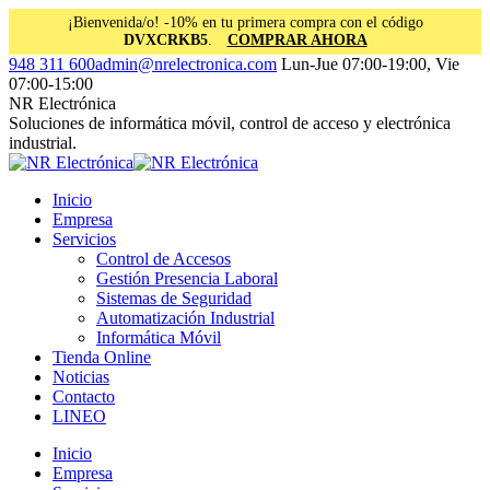
¡Bienvenida/o! -10% en tu primera compra con el código
DVXCRKB5
.
COMPRAR AHORA
Saltar
Facebook
Instagram
Linkedin
948 311 600
admin@nrelectronica.com
Lun-Jue 07:00-19:00, Vie
al
page
page
page
07:00-15:00
contenido
opens
opens
opens
NR Electrónica
in
in
in
Soluciones de informática móvil, control de acceso y electrónica
new
new
new
industrial.
window
window
window
Inicio
Empresa
Servicios
Control de Accesos
Gestión Presencia Laboral
Sistemas de Seguridad
Automatización Industrial
Informática Móvil
Tienda Online
Noticias
Contacto
LINEO
Inicio
Empresa