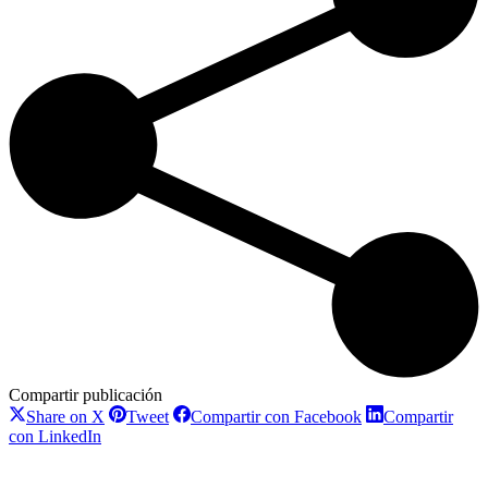
Compartir publicación
Compartir
Compartir
Compartir
Share on X
Tweet
Compartir con Facebook
Compartir
con
con
con
Compartir
con LinkedIn
X
Pinterest
Facebook
Navegación
con
LinkedIn