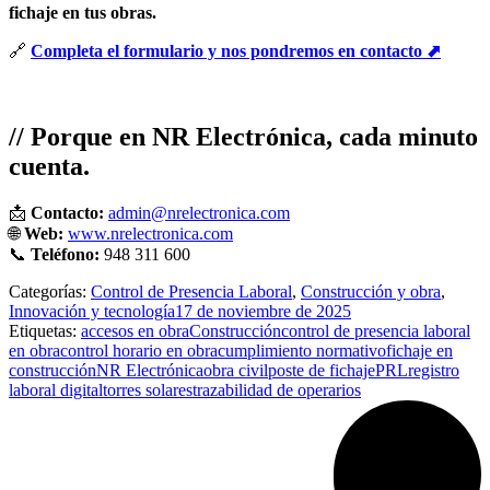
fichaje en tus obras.
🔗
Completa el formulario y nos pondremos en contacto ⬈
// Porque en NR Electrónica, cada minuto
cuenta.
📩
Contacto:
admin@nrelectronica.com
🌐
Web:
www.nrelectronica.com
📞
Teléfono:
948 311 600
Categorías:
Control de Presencia Laboral
,
Construcción y obra
,
Innovación y tecnología
17 de noviembre de 2025
Etiquetas:
accesos en obra
Construcción
control de presencia laboral
en obra
control horario en obra
cumplimiento normativo
fichaje en
construcción
NR Electrónica
obra civil
poste de fichaje
PRL
registro
laboral digital
torres solares
trazabilidad de operarios