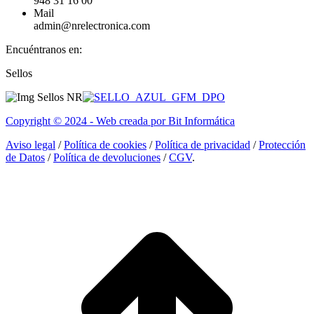
948 31 16 00
Mail
admin@nrelectronica.com
Encuéntranos en:
Facebook
Linkedin
Instagram
Sellos
page
page
page
opens
opens
opens
in
in
in
Copyright © 2024 - Web creada por Bit Informática
new
new
new
window
window
window
Aviso legal
/
Política de cookies
/
Política de privacidad
/
Protección
de Datos
/
Política de devoluciones
/
CGV
.
I
a
T