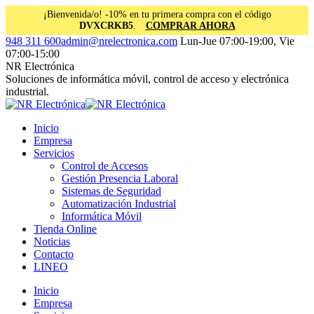
¡Bienvenida/o! -10% en tu primera compra con el código
DVXCRKB5
.
COMPRAR AHORA
Saltar
Facebook
Instagram
Linkedin
948 311 600
admin@nrelectronica.com
Lun-Jue 07:00-19:00, Vie
al
page
page
page
07:00-15:00
contenido
opens
opens
opens
NR Electrónica
in
in
in
Soluciones de informática móvil, control de acceso y electrónica
new
new
new
industrial.
window
window
window
Inicio
Empresa
Servicios
Control de Accesos
Gestión Presencia Laboral
Sistemas de Seguridad
Automatización Industrial
Informática Móvil
Tienda Online
Noticias
Contacto
LINEO
Inicio
Empresa