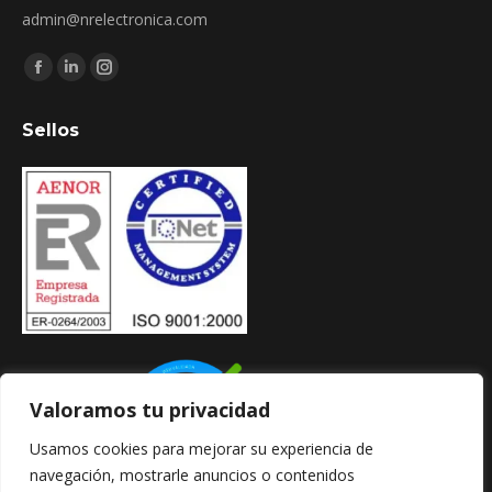
admin@nrelectronica.com
Encuéntranos en:
Facebook
Linkedin
Instagram
page
page
page
Sellos
opens
opens
opens
in
in
in
new
new
new
window
window
window
Valoramos tu privacidad
Usamos cookies para mejorar su experiencia de
navegación, mostrarle anuncios o contenidos