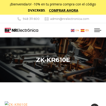
¡Bienvenida/o! -10% en tu primera compra con el código
DVXCRKB5
.
COMPRAR AHORA
948 311 600
admin@nrelectronica.com
ES
EN
ZK-KR610E
Estás aquí: