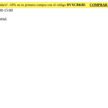
ida/o! -10% en tu primera compra con el código
DVXCRKB5
.
COMPRAR
00-15:00
rial.