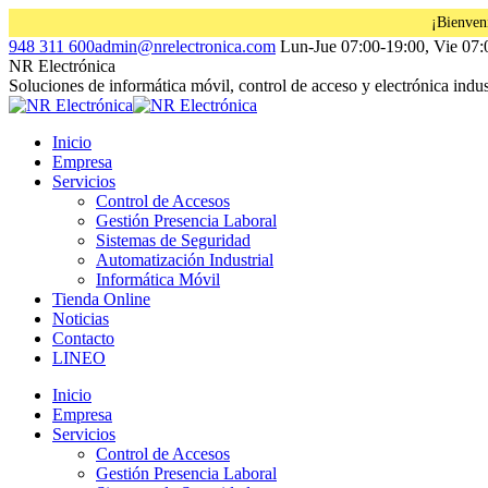
¡Bienven
Saltar
Facebook
Instagram
Linkedin
948 311 600
admin@nrelectronica.com
Lun-Jue 07:00-19:00, Vie 07:
al
page
page
page
NR Electrónica
contenido
opens
opens
opens
Soluciones de informática móvil, control de acceso y electrónica indust
in
in
in
new
new
new
Inicio
window
window
window
Empresa
Servicios
Control de Accesos
Gestión Presencia Laboral
Sistemas de Seguridad
Automatización Industrial
Informática Móvil
Tienda Online
Noticias
Contacto
LINEO
Inicio
Empresa
Servicios
Control de Accesos
Gestión Presencia Laboral