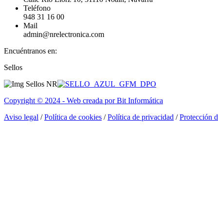
Teléfono
948 31 16 00
Mail
admin@nrelectronica.com
Encuéntranos en:
Facebook
Linkedin
Instagram
Sellos
page
page
page
opens
opens
opens
in
in
in
Copyright © 2024 - Web creada por Bit Informática
new
new
new
window
window
window
Aviso legal
/
Política de cookies
/
Política de privacidad
/
Protección 