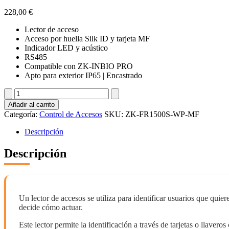
228,00
€
Lector de acceso
Acceso por huella Silk ID y tarjeta MF
Indicador LED y acústico
RS485
Compatible con ZK-INBIO PRO
Apto para exterior IP65 | Encastrado
ZK-
FR1500S-
Añadir al carrito
WP-
Categoría:
Control de Accesos
SKU:
ZK-FR1500S-WP-MF
MF
cantidad
Descripción
Descripción
Un lector de accesos se utiliza para identificar usuarios que quie
decide cómo actuar.
Este lector permite la identificación a través de tarjetas o llave