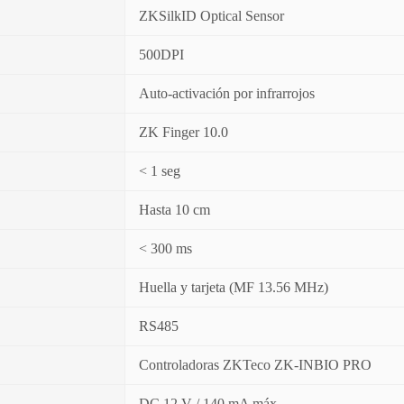
ZKSilkID Optical Sensor
500DPI
Auto-activación por infrarrojos
ZK Finger 10.0
< 1 seg
Hasta 10 cm
< 300 ms
Huella y tarjeta (MF 13.56 MHz)
RS485
Controladoras ZKTeco ZK-INBIO PRO
DC 12 V / 140 mA máx.