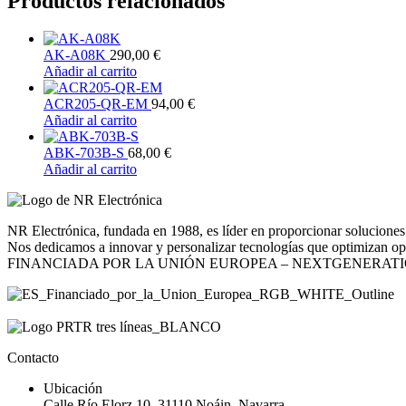
Productos relacionados
AK-A08K
290,00
€
Añadir al carrito
ACR205-QR-EM
94,00
€
Añadir al carrito
ABK-703B-S
68,00
€
Añadir al carrito
NR Electrónica, fundada en 1988, es líder en proporcionar soluciones 
Nos dedicamos a innovar y personalizar tecnologías que optimizan opera
FINANCIADA POR LA UNIÓN EUROPEA – NEXTGENERAT
Contacto
Ubicación
Calle Río Elorz 10, 31110 Noáin, Navarra