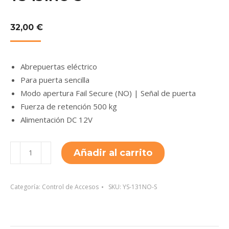
32,00
€
Abrepuertas eléctrico
Para puerta sencilla
Modo apertura Fail Secure (NO) | Señal de puerta
Fuerza de retención 500 kg
Alimentación DC 12V
YS-
Añadir al carrito
131NO-
S
cantidad
Categoría:
Control de Accesos
SKU:
YS-131NO-S