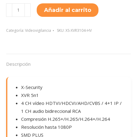
XS-
Añadir al carrito
XVR3104-
HV
cantidad
Categoría:
Videovigilancia
SKU:
XS-XVR3104-HV
Descripción
X-Security
XVR 5n1
4 CH vídeo HDTVI/HDCVI/AHD/CVBS / 4+1 IP /
1 CH audio bidireccional RCA
Compresión H.265+/H.265/H.264+/H.264
Resolución hasta 1080P
SMD PLUS