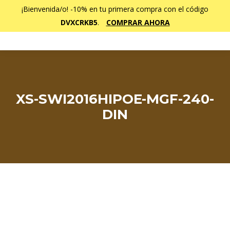
¡Bienvenida/o! -10% en tu primera compra con el código
DVXCRKB5
.
COMPRAR AHORA
XS-SWI2016HIPOE-MGF-240-
DIN
Estás aquí: