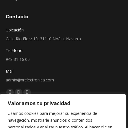
Contacto
Ubicación
Calle Río Elorz 10, 31110 Noáin, Navarra
Teléfono
948 31 16 00
Mail
admin@nrelectronica.com
Encuéntranos en:
Facebook
Linkedin
Instagram
Valoramos tu privacidad
page
page
page
Sellos
opens
opens
opens
Usamos cookies para mejorar su experiencia de
in
in
in
navegación, mostrarle anuncios o contenidos
new
new
new
personalizados y analizar nuestro tráfico. Al hacer clic en