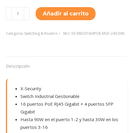
XS-
Añadir al carrito
SWI2016HIPOE-
MGF-
240-
Categoría:
Switching & Routers
SKU:
XS-SWI2016HIPOE-MGF-240-DIN
DIN
cantidad
Descripción
X-Security
Switch Industrial Gestionable
16 puertos PoE RJ45 Gigabit + 4 puertos SFP
Gigabit
Hasta 90W en el puerto 1-2 y hasta 30W en los
puertos 3-16