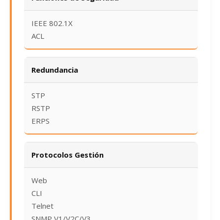
IEEE 802.1X
ACL
Redundancia
STP
RSTP
ERPS
Protocolos Gestión
Web
CLI
Telnet
SNMP V1/V2C/V3