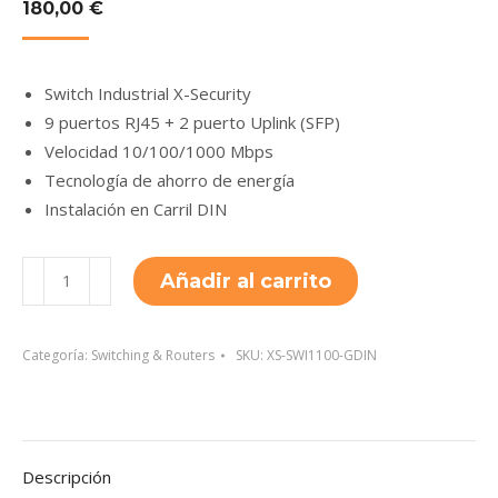
180,00
€
Switch Industrial X-Security
9 puertos RJ45 + 2 puerto Uplink (SFP)
Velocidad 10/100/1000 Mbps
Tecnología de ahorro de energía
Instalación en Carril DIN
XS-
Añadir al carrito
SWI1100-
GDIN
cantidad
Categoría:
Switching & Routers
SKU:
XS-SWI1100-GDIN
Descripción