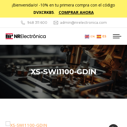
¡Bienvenida/o! -10% en tu primera compra con el código
DVXCRKB5
.
COMPRAR AHORA
948 311 600
admin@nrelectronica.com
ES
EN
XS-SWI1100-GDIN
Estás aquí: