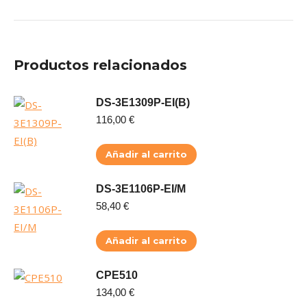
Productos relacionados
DS-3E1309P-EI(B)
116,00
€
Añadir al carrito
DS-3E1106P-EI/M
58,40
€
Añadir al carrito
CPE510
134,00
€