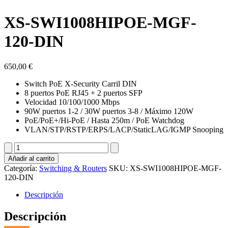
XS-SWI1008HIPOE-MGF-
120-DIN
650,00
€
Switch PoE X-Security Carril DIN
8 puertos PoE RJ45 + 2 puertos SFP
Velocidad 10/100/1000 Mbps
90W puertos 1-2 / 30W puertos 3-8 / Máximo 120W
PoE/PoE+/Hi-PoE / Hasta 250m / PoE Watchdog
VLAN/STP/RSTP/ERPS/LACP/StaticLAG/IGMP Snooping
XS-
SWI1008HIPOE-
Añadir al carrito
MGF-
Categoría:
Switching & Routers
SKU:
XS-SWI1008HIPOE-MGF-
120-
120-DIN
DIN
cantidad
Descripción
Descripción