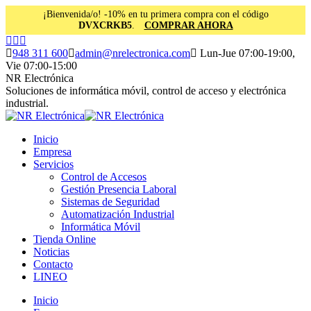
¡Bienvenida/o! -10% en tu primera compra con el código
DVXCRKB5
.
COMPRAR AHORA
Saltar
Facebook
Instagram
Linkedin
al
page
page
page
948 311 600
admin@nrelectronica.com
Lun-Jue 07:00-19:00,
contenido
opens
opens
opens
Vie 07:00-15:00
in
in
in
NR Electrónica
new
new
new
Soluciones de informática móvil, control de acceso y electrónica
window
window
window
industrial.
Inicio
Empresa
Servicios
Control de Accesos
Gestión Presencia Laboral
Sistemas de Seguridad
Automatización Industrial
Informática Móvil
Tienda Online
Noticias
Contacto
LINEO
Inicio