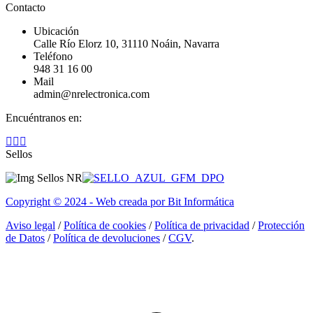
Contacto
Ubicación
Calle Río Elorz 10, 31110 Noáin, Navarra
Teléfono
948 31 16 00
Mail
admin@nrelectronica.com
Encuéntranos en:
Facebook
Linkedin
Instagram
page
page
page
Sellos
opens
opens
opens
in
in
in
new
new
new
Copyright © 2024 - Web creada por Bit Informática
window
window
window
Aviso legal
/
Política de cookies
/
Política de privacidad
/
Protección
de Datos
/
Política de devoluciones
/
CGV
.
I
a
T