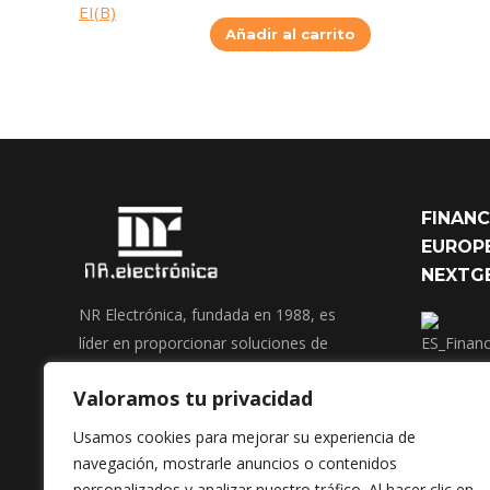
Añadir al carrito
FINANC
EUROPE
NEXTG
NR Electrónica, fundada en 1988, es
líder en proporcionar soluciones de
avanzada en informática móvil, control
Valoramos tu privacidad
de acceso y electrónica industrial.
Nos dedicamos a innovar y personalizar
Usamos cookies para mejorar su experiencia de
tecnologías que optimizan operaciones
navegación, mostrarle anuncios o contenidos
y mejoran la seguridad en diversos
personalizados y analizar nuestro tráfico. Al hacer clic en