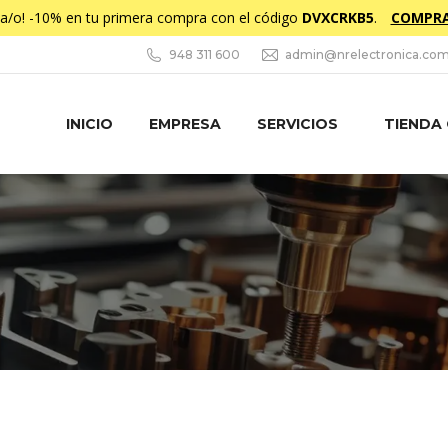
da/o! -10% en tu primera compra con el código
DVXCRKB5
.
COMPRA
948 311 600
admin@nrelectronica.co
INICIO
EMPRESA
SERVICIOS
TIENDA