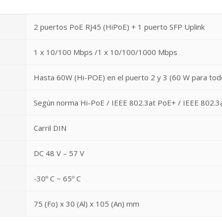
2 puertos PoE RJ45 (HiPoE) + 1 puerto SFP Uplink
1 x 10/100 Mbps /1 x 10/100/1000 Mbps
Hasta 60W (Hi-POE) en el puerto 2 y 3 (60 W para todo
Según norma Hi-PoE / IEEE 802.3at PoE+ / IEEE 802.3
Carril DIN
DC 48 V – 57 V
-30º C ~ 65º C
75 (Fo) x 30 (Al) x 105 (An) mm