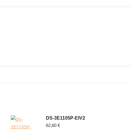
DS-3E1105P-EIV2
62,60
€