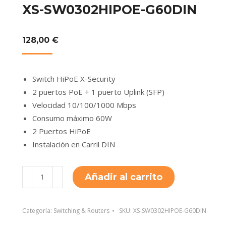
XS-SW0302HIPOE-G60DIN
128,00
€
Switch HiPoE X-Security
2 puertos PoE + 1 puerto Uplink (SFP)
Velocidad 10/100/1000 Mbps
Consumo máximo 60W
2 Puertos HiPoE
Instalación en Carril DIN
XS-
Añadir al carrito
SW0302HIPOE-
G60DIN
cantidad
Categoría:
Switching & Routers
SKU:
XS-SW0302HIPOE-G60DIN