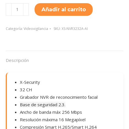
XS-
Añadir al carrito
NVR3232A-
AI
cantidad
Categoría:
Videovigilancia
SKU:
XS-NVR3232A-AI
Descripción
X-Security
32 CH
Grabador NVR de reconocimiento facial
Base de seguridad 2.3.
Ancho de banda máx 256 Mbps
Resolución máxima 16 Megapíxel
Compresión Smart H.265/Smart H.264