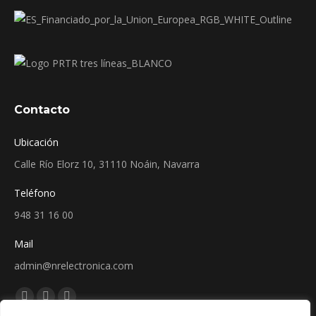
Contacto
Ubicación
Calle Río Elorz 10, 31110 Noáin, Navarra
Teléfono
948 31 16 00
Mail
admin@nrelectronica.com
Encuéntranos en:
Facebook
Linkedin
Instagram