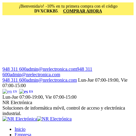
¡Bienvenida/o! -10% en tu primera compra con el código
DVXCRKB5
.
COMPRAR AHORA
Saltar
al
contenido
Facebook
Instagram
Linkedin
948 311 600
admin@nrelectronica.com
948 311
page
page
page
600
admin@nrelectronica.com
opens
opens
opens
948 311 600
admin@nrelectronica.com
Lun-Jue 07:00-19:00, Vie
in
in
in
07:00-15:00
new
new
new
EN
ES
window
window
window
Lun-Jue 07:00-19:00, Vie 07:00-15:00
NR Electrónica
Soluciones de informática móvil, control de acceso y electrónica
industrial.
Inicio
Empresa