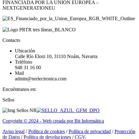
FINANCIADA POR LA UNIÓN EUROPEA –
NEXTGENERATIONEU
Contacto
Ubicación
Calle Río Elorz 10, 31110 Noáin, Navarra
Teléfono
948 31 16 00
Mail
admin@nrelectronica.com
Encuéntranos en:
Facebook
Linkedin
Instagram
Sellos
page
page
page
opens
opens
opens
in
in
in
Copyright © 2024 - Web creada por Bit Informática
new
new
new
window
window
window
Aviso legal
/
Política de cookies
/
Política de privacidad
/
Protección
de Datos
/
Política de devoluciones
/
CGV
.