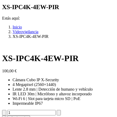
Facebook
Instagram
Linkedin
Facebook
Instagram
Linkedin
XS-IPC4K-4EW-PIR
page
page
page
page
page
page
opens
opens
opens
opens
opens
opens
Estás aquí:
in
in
in
in
in
in
new
new
new
new
new
new
Inicio
window
window
window
window
window
window
Videovigilancia
XS-IPC4K-4EW-PIR
XS-IPC4K-4EW-PIR
100,00
€
Cámara Cubo IP X-Security
4 Megapixel (2560×1440)
Lente 2.8 mm | Detección de humano y vehículo
IR LED 30m | Micrófono y altavoz incorporado
Wi-Fi 6 | Slot para tarjeta micro SD | PoE
Impermeable IP67
XS-
IPC4K-